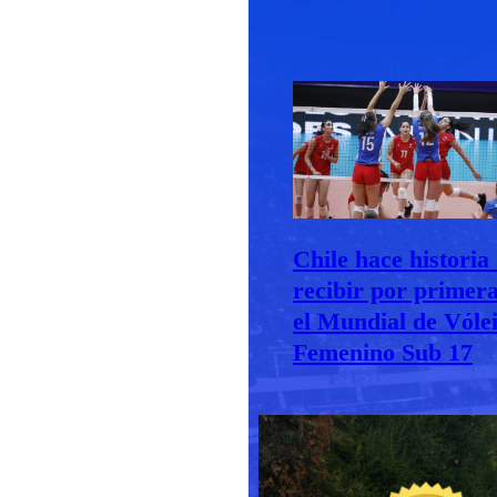
Chile hace historia 
recibir por primer
el Mundial de Vóle
Femenino Sub 17