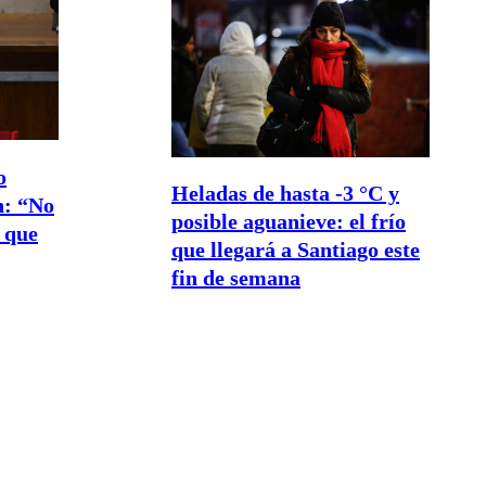
o
Heladas de hasta -3 °C y
n: “No
posible aguanieve: el frío
 que
que llegará a Santiago este
fin de semana