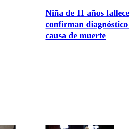
Universidad Católica
Política
Universidad de Chile
Sustentabilidad
Niña de 11 años fallec
confirman diagnóstico
causa de muerte