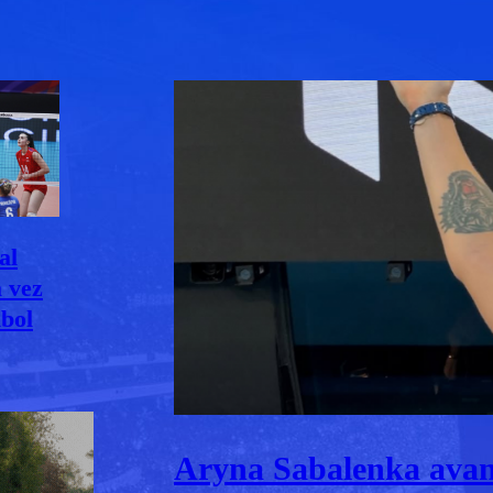
al
a vez
ibol
Aryna Sabalenka avanz