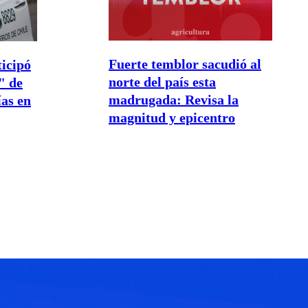
Fuerte temblor sacudió al
icipó
norte del país esta
" de
madrugada: Revisa la
ías en
magnitud y epicentro