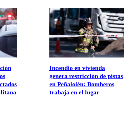
Incendio en vivienda
cción
genera restricción de pistas
los
en Peñalolén: Bomberos
ectados
trabaja en el lugar
litana