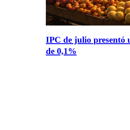
Universidad Católica
Política
Universidad de Chile
Sustentabilidad
IPC de julio presentó
de 0,1%