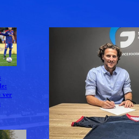
s
le:
e ver
a