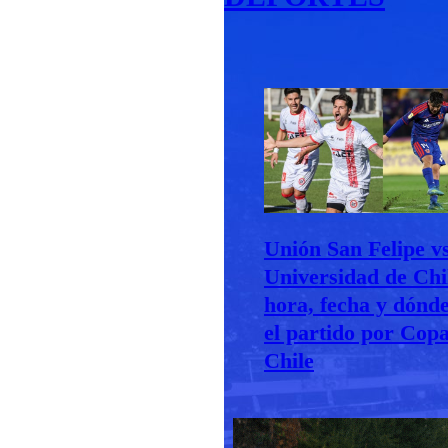
Unión San Felipe v
Universidad de Chi
hora, fecha y dónd
el partido por Cop
Chile