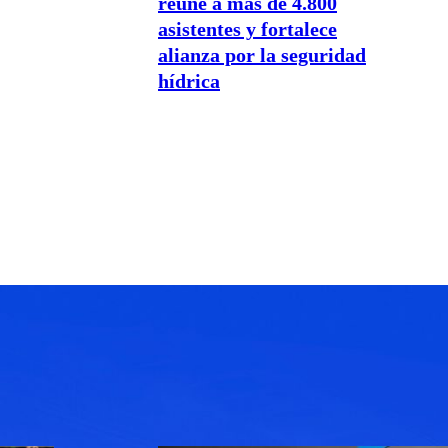
reúne a más de 4.800
asistentes y fortalece
alianza por la seguridad
hídrica