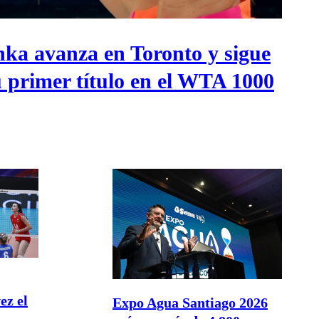
ka avanza en Toronto y sigue
u primer título en el WTA 1000
ez el
Expo Agua Santiago 2026