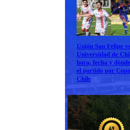
Unión San Felipe v
Universidad de Chi
hora, fecha y dónd
el partido por Cop
Chile