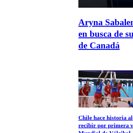
Aryna Sabalen
en busca de s
de Canadá
Chile hace historia al
recibir por primera v
Mundial de Vóleibol