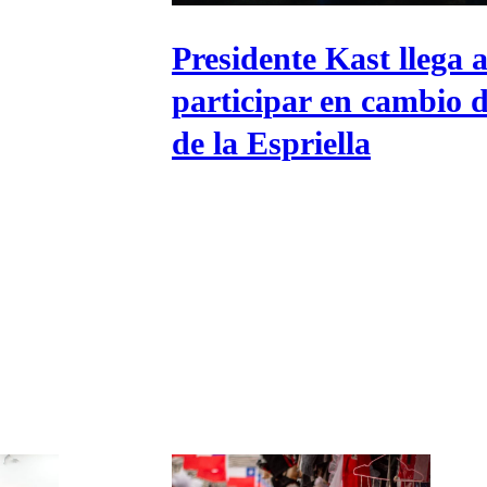
Universidad Católica
Política
Universidad de Chile
Sustentabilidad
Presidente Kast llega
participar en cambio 
de la Espriella