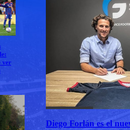
s
le:
e ver
a
Diego Forlán es el nu