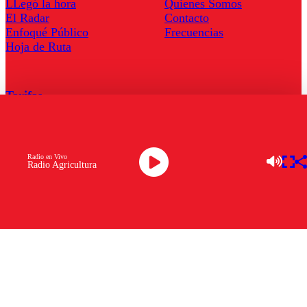
LLegó la hora
Quienes Somos
El Radar
Contacto
Enfoqué Público
Frecuencias
Hoja de Ruta
Tarifas
Comercial
Tarifas Servel Radio
Radio en Vivo
Radio Agricultura
Radio en Vivo
TV en Vivo
Descarga la APP