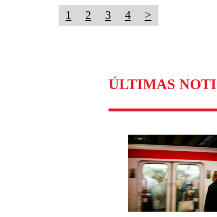
1
2
3
4
>
ÚLTIMAS NOTI