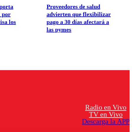
porta
Proveedores de salud
 por
advierten que flexibilizar
isa los
pago a 30 días afectará a
las pymes
Radio en Vivo
TV en Vivo
Descarga la APP