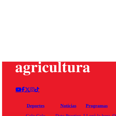
Deportes
Noticias
Programas
Colo Colo
Dato Practico
LLegó la hora
Q