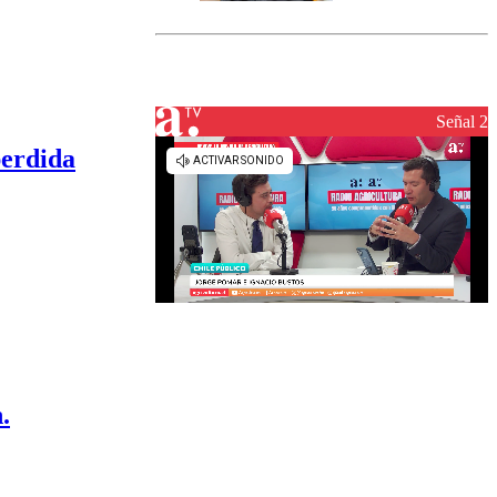
marcada por
el fin de la
tramitación
del proyecto
de
reconstrucción
Señal 2
perdida
.