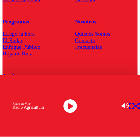
Programas
Nosotros
LLegó la hora
Quienes Somos
El Radar
Contacto
Enfoqué Público
Frecuencias
Hoja de Ruta
Tarifas
Comercial
Tarifas Servel Radio
Radio en Vivo
Radio Agricultura
Radio en Vivo
TV en Vivo
Descarga la APP