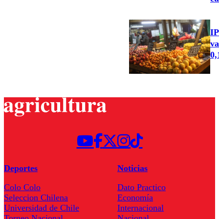
IP
va
0
Deportes
Noticias
Colo Colo
Dato Practico
Seleccion Chilena
Economía
Universidad de Chile
Internacional
Torneo Nacional
Nacional