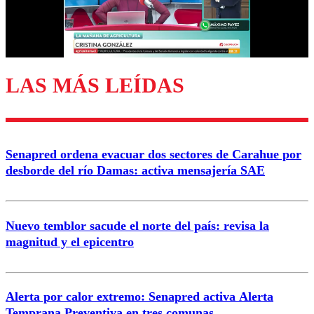
LAS MÁS LEÍDAS
Senapred ordena evacuar dos sectores de Carahue por
desborde del río Damas: activa mensajería SAE
Nuevo temblor sacude el norte del país: revisa la
magnitud y el epicentro
Alerta por calor extremo: Senapred activa Alerta
Temprana Preventiva en tres comunas