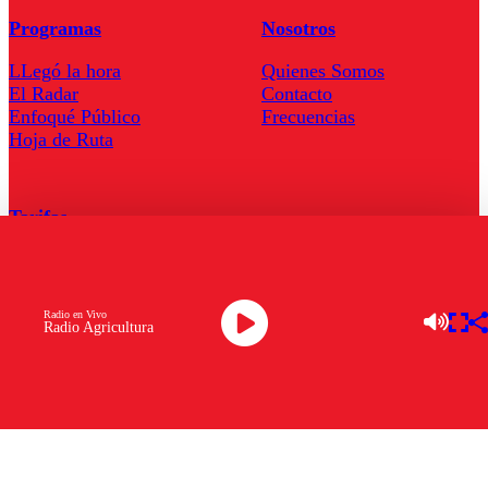
Programas
Nosotros
LLegó la hora
Quienes Somos
El Radar
Contacto
Enfoqué Público
Frecuencias
Hoja de Ruta
Tarifas
Comercial
Tarifas Servel Radio
Radio en Vivo
Radio Agricultura
Radio en Vivo
TV en Vivo
Descarga la APP