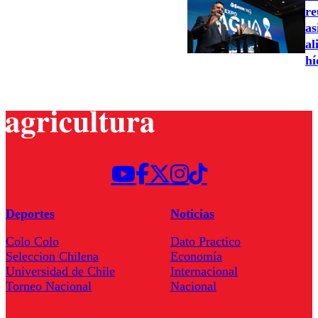
re
as
al
hí
Deportes
Noticias
Colo Colo
Dato Practico
Seleccion Chilena
Economía
Universidad de Chile
Internacional
Torneo Nacional
Nacional