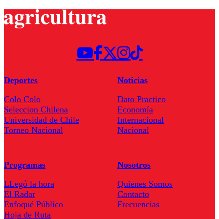
Deportes
Noticias
Colo Colo
Dato Practico
Seleccion Chilena
Economía
Universidad de Chile
Internacional
Torneo Nacional
Nacional
Programas
Nosotros
LLegó la hora
Quienes Somos
El Radar
Contacto
Enfoqué Público
Frecuencias
Hoja de Ruta