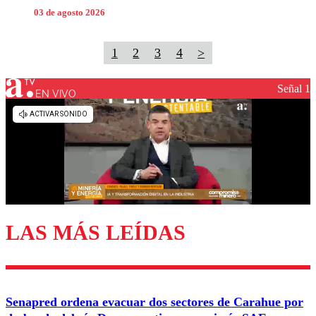
03 de agosto 2026
1
2
3
4
>
Señal 1
EN VIVO
LAS MÁS LEÍDAS
Senapred ordena evacuar dos sectores de Carahue por