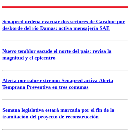
Nombre
Senapred ordena evacuar dos sectores de Carahue por
Correo
desborde del río Damas: activa mensajería SAE
Nuevo temblor sacude el norte del país: revisa la
magnitud y el epicentro
Enviar comentario
Alerta por calor extremo: Senapred activa Alerta
Temprana Preventiva en tres comunas
Semana legislativa estará marcada por el fin de la
tramitación del proyecto de reconstrucción