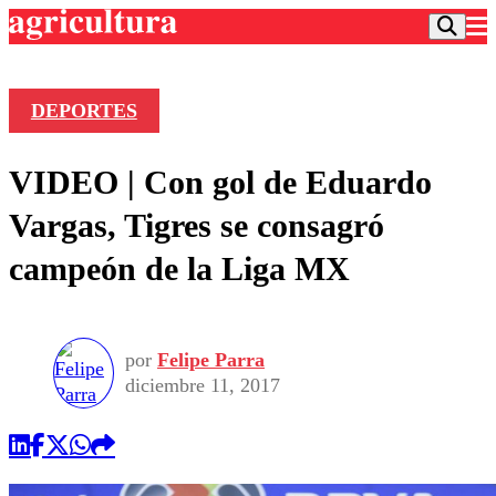
DEPORTES
Podcast
VIDEO | Con gol de Eduardo
Frecuencias
Agricultura TV
Vargas, Tigres se consagró
Deportes
campeón de la Liga MX
Entretención
Colo Colo
Noticias
Motor
Vida Social
Otros Deportes
Dato Practico
Publicaciones en medios
por
Felipe Parra
Seleccion Chilena
Economía
Opinión
diciembre 11, 2017
Torneo Internacional
Internacional
Programas
Torneo Nacional
Nacional
Comercial
Universidad Católica
Política
Universidad de Chile
Sustentabilidad