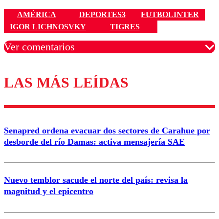
AMÉRICA
DEPORTES3
FUTBOLINTER
IGOR LICHNOSVKY
TIGRES
Ver comentarios
LAS MÁS LEÍDAS
Los comentarios son moderados para garantizar un
diálogo respetuoso.
Nombre
Senapred ordena evacuar dos sectores de Carahue por
Correo
desborde del río Damas: activa mensajería SAE
Nuevo temblor sacude el norte del país: revisa la
magnitud y el epicentro
Enviar comentario