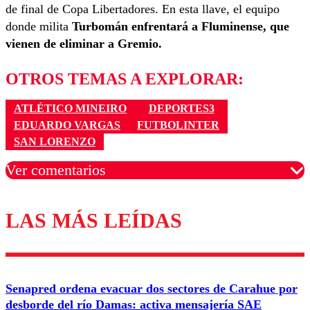
de final de Copa Libertadores. En esta llave, el equipo
donde milita
Turbomán enfrentará a Fluminense, que
vienen de eliminar a Gremio.
OTROS TEMAS A EXPLORAR:
ATLÉTICO MINEIRO
DEPORTES3
EDUARDO VARGAS
FUTBOLINTER
SAN LORENZO
Ver comentarios
LAS MÁS LEÍDAS
Los comentarios son moderados para garantizar un
diálogo respetuoso.
Nombre
Senapred ordena evacuar dos sectores de Carahue por
Correo
desborde del río Damas: activa mensajería SAE