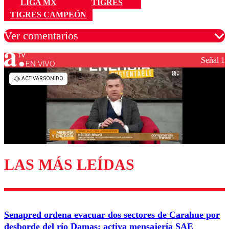
LIGA MX
TIGRES
TIGRES CAMPEÓN
Ver comentarios
Señal 1
EN VIVO
Los comentarios son moderados para garantizar un
diálogo respetuoso.
Nombre
Correo
LAS MÁS LEÍDAS
Enviar comentario
Senapred ordena evacuar dos sectores de Carahue por
desborde del río Damas: activa mensajería SAE