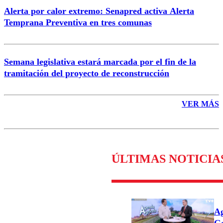
Alerta por calor extremo: Senapred activa Alerta
Temprana Preventiva en tres comunas
Semana legislativa estará marcada por el fin de la
tramitación del proyecto de reconstrucción
VER MÁS
ÚLTIMAS NOTICIA
Ag
Go