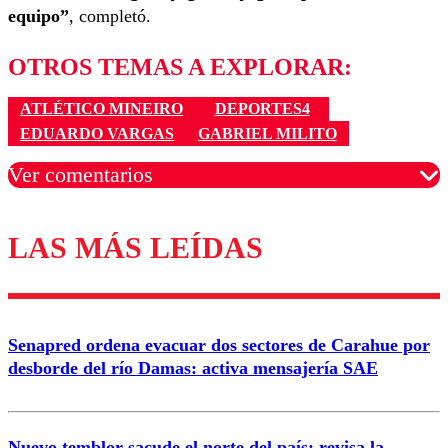
equipo”
, completó.
OTROS TEMAS A EXPLORAR:
ATLÉTICO MINEIRO
DEPORTES4
EDUARDO VARGAS
GABRIEL MILITO
Ver comentarios
LAS MÁS LEÍDAS
Los comentarios son moderados para garantizar un
diálogo respetuoso.
Nombre
Senapred ordena evacuar dos sectores de Carahue por
Correo
desborde del río Damas: activa mensajería SAE
Nuevo temblor sacude el norte del país: revisa la