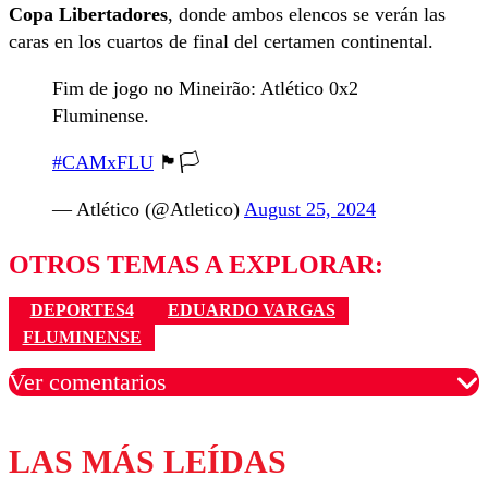
Copa Libertadores
, donde ambos elencos se verán las
caras en los cuartos de final del certamen continental.
Fim de jogo no Mineirão: Atlético 0x2
Fluminense.
#CAMxFLU
🏴🏳️
— Atlético (@Atletico)
August 25, 2024
OTROS TEMAS A EXPLORAR:
DEPORTES4
EDUARDO VARGAS
FLUMINENSE
Ver comentarios
LAS MÁS LEÍDAS
Los comentarios son moderados para garantizar un
diálogo respetuoso.