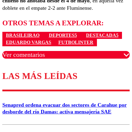
chileno no anotaba desde el 4 de mayo
, en aquella vez
doblete en el empate 2-2 ante Fluminense.
OTROS TEMAS A EXPLORAR:
BRASILEIRAO
DEPORTES5
DESTACADA5
EDUARDO VARGAS
FUTBOLINTER
Ver comentarios
LAS MÁS LEÍDAS
Los comentarios son moderados para garantizar un
diálogo respetuoso.
Nombre
Senapred ordena evacuar dos sectores de Carahue por
Correo
desborde del río Damas: activa mensajería SAE