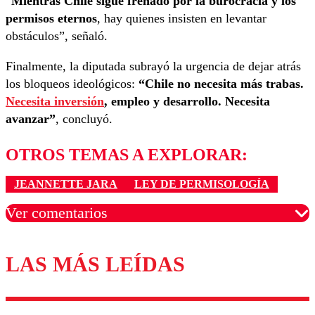
“
Mientras Chile sigue frenado por la burocracia y los
permisos eternos
, hay quienes insisten en levantar
obstáculos”, señaló.
Finalmente, la diputada subrayó la urgencia de dejar atrás
los bloqueos ideológicos:
“Chile no necesita más trabas.
Necesita inversión
, empleo y desarrollo. Necesita
avanzar”
, concluyó.
OTROS TEMAS A EXPLORAR:
JEANNETTE JARA
LEY DE PERMISOLOGÍA
Ver comentarios
LAS MÁS LEÍDAS
Los comentarios son moderados para garantizar un
diálogo respetuoso.
Nombre