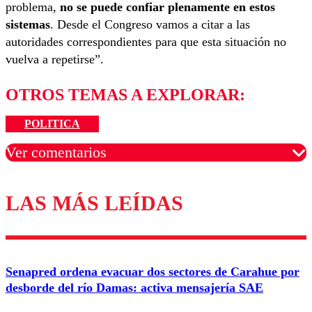
problema,
no se puede confiar plenamente en estos
sistemas
. Desde el Congreso vamos a citar a las
autoridades correspondientes para que esta situación no
vuelva a repetirse”.
OTROS TEMAS A EXPLORAR:
POLITICA
Ver comentarios
LAS MÁS LEÍDAS
Los comentarios son moderados para garantizar un
diálogo respetuoso.
Nombre
Senapred ordena evacuar dos sectores de Carahue por
Correo
desborde del río Damas: activa mensajería SAE