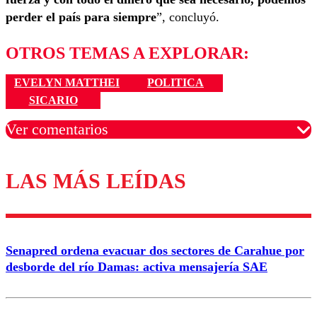
perder el país para siempre
”, concluyó.
OTROS TEMAS A EXPLORAR:
EVELYN MATTHEI
POLITICA
SICARIO
Ver comentarios
LAS MÁS LEÍDAS
Los comentarios son moderados para garantizar un
diálogo respetuoso.
Nombre
Senapred ordena evacuar dos sectores de Carahue por
Correo
desborde del río Damas: activa mensajería SAE