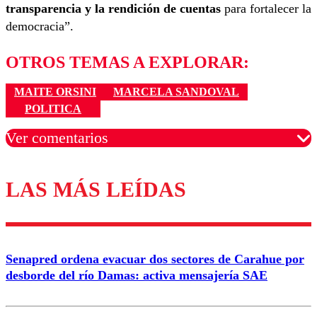
transparencia y la rendición de cuentas
para fortalecer la
democracia”.
OTROS TEMAS A EXPLORAR:
MAITE ORSINI
MARCELA SANDOVAL
POLITICA
Ver comentarios
LAS MÁS LEÍDAS
Los comentarios son moderados para garantizar un
diálogo respetuoso.
Nombre
Senapred ordena evacuar dos sectores de Carahue por
Correo
desborde del río Damas: activa mensajería SAE