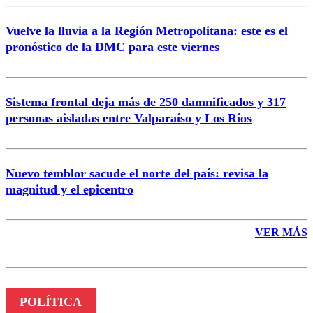
Vuelve la lluvia a la Región Metropolitana: este es el
pronóstico de la DMC para este viernes
Enviar comentario
Sistema frontal deja más de 250 damnificados y 317
personas aisladas entre Valparaíso y Los Ríos
Nuevo temblor sacude el norte del país: revisa la
magnitud y el epicentro
VER MÁS
POLÍTICA