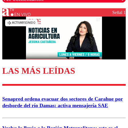
Señal 1
EN VIVO
Los comentarios son moderados para garantizar un
diálogo respetuoso.
Nombre
Correo
LAS MÁS LEÍDAS
Enviar comentario
Senapred ordena evacuar dos sectores de Carahue por
desborde del río Damas: activa mensajería SAE
Vuelve la lluvia a la Región Metropolitana: este es el