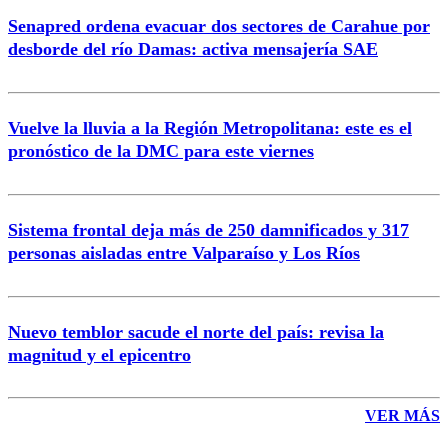
Senapred ordena evacuar dos sectores de Carahue por
Correo
desborde del río Damas: activa mensajería SAE
Vuelve la lluvia a la Región Metropolitana: este es el
pronóstico de la DMC para este viernes
Enviar comentario
Sistema frontal deja más de 250 damnificados y 317
personas aisladas entre Valparaíso y Los Ríos
Nuevo temblor sacude el norte del país: revisa la
magnitud y el epicentro
VER MÁS