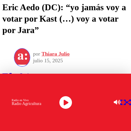
Eric Aedo (DC): “yo jamás voy a
votar por Kast (…) voy a votar
por Jara”
por
Thiara Julio
julio 15, 2025
Radio en Vivo
Radio Agricultura