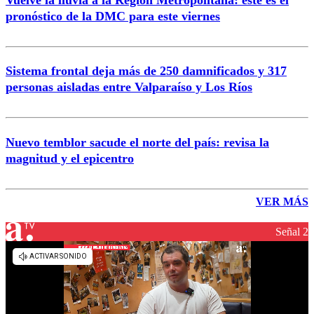
pronóstico de la DMC para este viernes
Sistema frontal deja más de 250 damnificados y 317
personas aisladas entre Valparaíso y Los Ríos
Nuevo temblor sacude el norte del país: revisa la
magnitud y el epicentro
VER MÁS
Señal 2