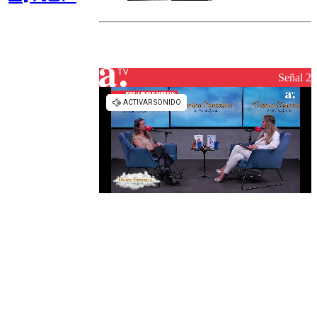
Senapred
activa Alerta
Temprana
Preventiva en
tres comunas
Señal 2