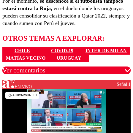
Por el momento,
se desconoce si el futbolista tampoco
estará contra la Roja,
en el duelo donde los uruguayos
pueden consolidar su clasificación a Qatar 2022, siempre y
cuando sumen con Perú el jueves.
OTROS TEMAS A EXPLORAR:
CHILE
COVID-19
INTER DE MILAN
MATÍAS VECINO
URUGUAY
Ver comentarios
Señal 1
EN VIVO
Los comentarios son moderados para garantizar un
diálogo respetuoso.
Nombre
Correo