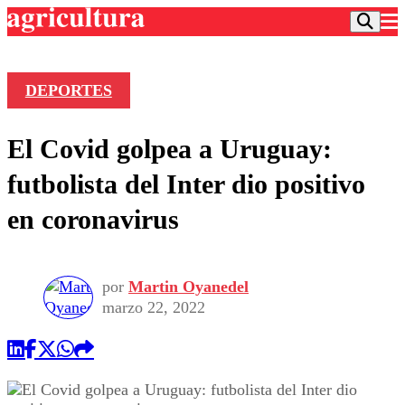
DEPORTES
Podcast
El Covid golpea a Uruguay:
Frecuencias
Agricultura TV
futbolista del Inter dio positivo
Deportes
en coronavirus
Entretención
Colo Colo
Noticias
Motor
Vida Social
Otros Deportes
Dato Practico
por
Martin Oyanedel
Publicaciones en medios
Seleccion Chilena
Economía
marzo 22, 2022
Opinión
Torneo Internacional
Internacional
Programas
Torneo Nacional
Nacional
Comercial
Universidad Católica
Política
Universidad de Chile
Sustentabilidad