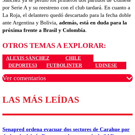
por Serie A y su reestreno con el club tardará. En cuanto a
La Roja, el delantero quedó descartado para la fecha doble
ante Argentina y Bolivia,
además, está en duda para la
próxima frente a Brasil y Colombia
.
OTROS TEMAS A EXPLORAR:
ALEXIS SÁNCHEZ
CHILE
DEPORTES3
FUTBOLINTER
UDINESE
Ver comentarios
LAS MÁS LEÍDAS
Los comentarios son moderados para garantizar un
diálogo respetuoso.
Nombre
Senapred ordena evacuar dos sectores de Carahue por
Correo