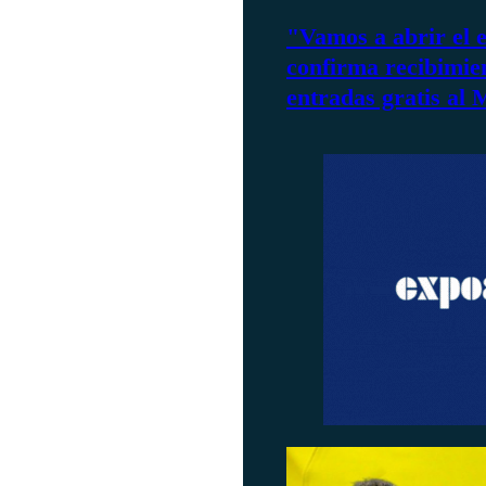
"Vamos a abrir el 
confirma recibimie
entradas gratis al