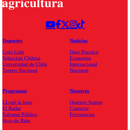
Deportes
Noticias
Colo Colo
Dato Practico
Seleccion Chilena
Economía
Universidad de Chile
Internacional
Torneo Nacional
Nacional
Programas
Nosotros
LLegó la hora
Quienes Somos
El Radar
Contacto
Enfoqué Público
Frecuencias
Hoja de Ruta