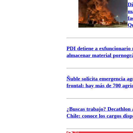
Di
ma
fa
Qu
PDI detiene a exfuncionario
almacenar material pornográf
Ñuble solicita emergencia ag
frontal: hay más de 700 agri
¿Buscas trabajo? Decathlon 
Chile: conoce los cargos dis