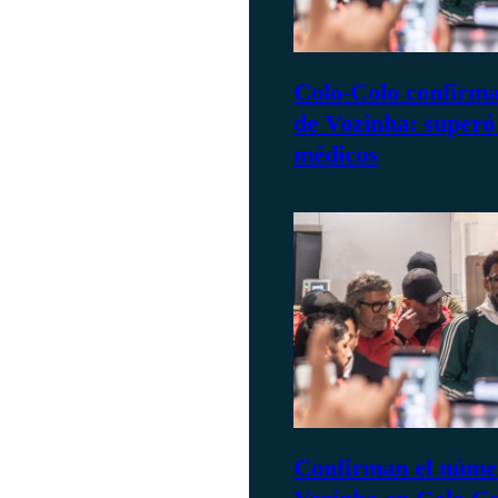
Colo-Colo confirma
de Vozinha: superó
médicos
Confirman el núme