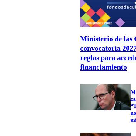
Ministerio de las
convocatoria 202
reglas para acced
financiamiento
Mi
ca
“T
no
m