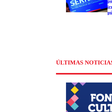
po
ir
pú
ÚLTIMAS NOTICIA