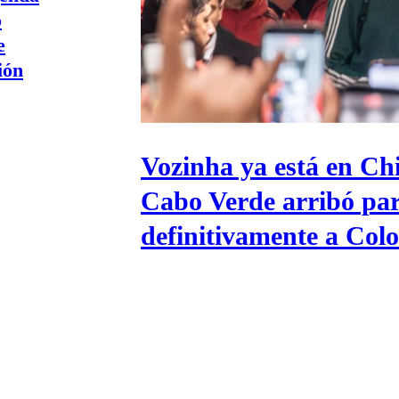
Universidad Católica
Política
o
Universidad de Chile
Sustentabilidad
e
ión
Vozinha ya está en Chi
Cabo Verde arribó pa
definitivamente a Col