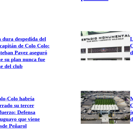
 dura despedida del
L
capitán de Colo Colo:
C
teban Pavez aseguró
d
e su plan nunca fue
se del club
lo-Colo habría
M
rrado su tercer
C
fuerzo: Defensa
j
uguayo que viene
d
sde Peñarol