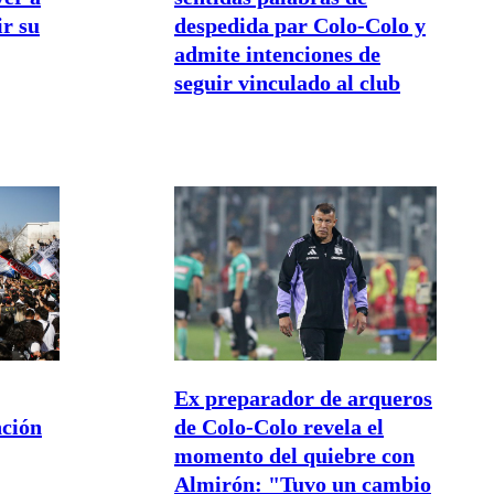
ir su
despedida par Colo-Colo y
admite intenciones de
seguir vinculado al club
Ex preparador de arqueros
nción
de Colo-Colo revela el
momento del quiebre con
Almirón: "Tuvo un cambio