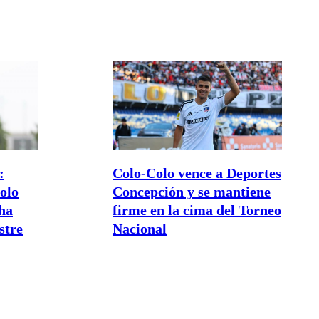
:
Colo-Colo vence a Deportes
olo
Concepción y se mantiene
nha
firme en la cima del Torneo
stre
Nacional