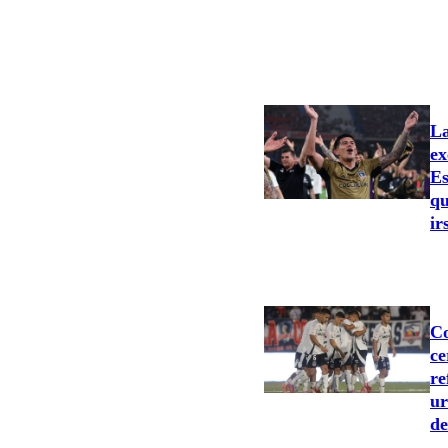
La
ex
Es
qu
ir
Co
ce
re
ur
de