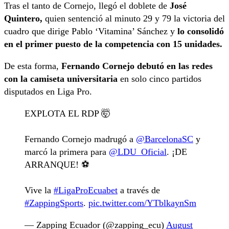
Tras el tanto de Cornejo, llegó el doblete de
José
Quintero,
quien sentenció al minuto 29 y 79 la victoria del
cuadro que dirige Pablo ‘Vitamina’ Sánchez y
lo consolidó
en el primer puesto de la competencia con 15 unidades.
De esta forma,
Fernando Cornejo debutó en las redes
con la camiseta universitaria
en solo cinco partidos
disputados en Liga Pro.
EXPLOTA EL RDP 🤯
Fernando Cornejo madrugó a
@BarcelonaSC
y
marcó la primera para
@LDU_Oficial
. ¡DE
ARRANQUE! ⚽️
Vive la
#LigaProEcuabet
a través de
#ZappingSports
.
pic.twitter.com/YTblkaynSm
— Zapping Ecuador (@zapping_ecu)
August