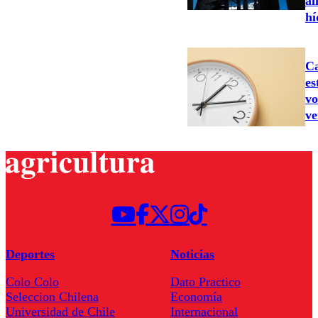
al
hí
Ca
es
vo
ve
Deportes
Noticias
Colo Colo
Dato Practico
Seleccion Chilena
Economía
Universidad de Chile
Internacional