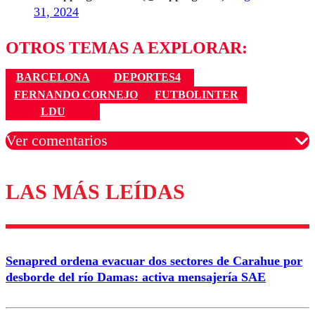
31, 2024
OTROS TEMAS A EXPLORAR:
BARCELONA
DEPORTES4
FERNANDO CORNEJO
FUTBOLINTER
LDU
Ver comentarios
LAS MÁS LEÍDAS
Los comentarios son moderados para garantizar un
diálogo respetuoso.
Nombre
Senapred ordena evacuar dos sectores de Carahue por
Correo
desborde del río Damas: activa mensajería SAE