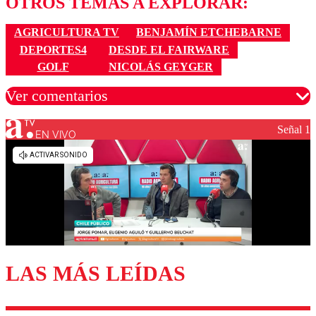
OTROS TEMAS A EXPLORAR:
AGRICULTURA TV
BENJAMÍN ETCHEBARNE
DEPORTES4
DESDE EL FAIRWARE
GOLF
NICOLÁS GEYGER
Ver comentarios
Señal 1
EN VIVO
Los comentarios son moderados para garantizar un
diálogo respetuoso.
Nombre
Correo
LAS MÁS LEÍDAS
Enviar comentario