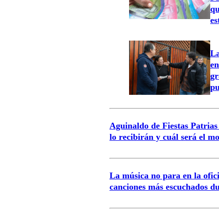
qu
es
La
en
gr
pu
Aguinaldo de Fiestas Patrias
lo recibirán y cuál será el m
La música no para en la oficin
canciones más escuchados du