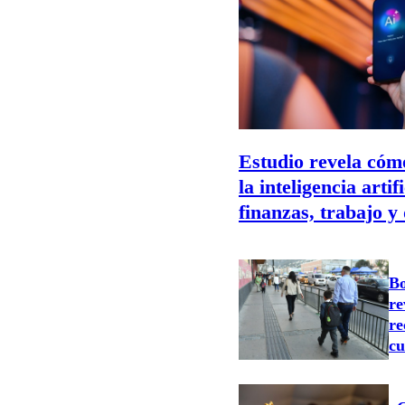
Estudio revela cómo
la inteligencia artif
finanzas, trabajo y 
Bo
re
re
cu