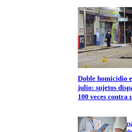
Doble homicidio e
julio: sujetos dis
100 veces contra 
Dí
de