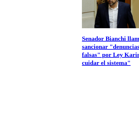
Senador Bianchi llam
sancionar "denuncia
falsas" por Ley Kari
cuidar el sistema"