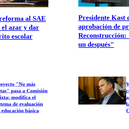
Presidente Kast 
reforma al SAE
aprobación de pr
 el azar y dar
Reconstrucción: 
ito escolar
un después"
oyecto "No más
W
tas" pasa a Comisión
c
xta: modifica el
a
stema de evaluación
l
 educación básica