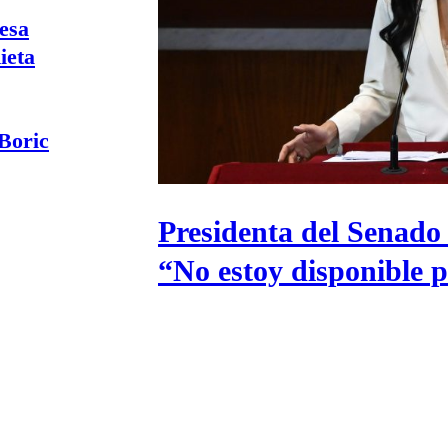
Universidad Católica
Política
esa
Universidad de Chile
Sustentabilidad
ieta
 Boric
Presidenta del Senado 
“No estoy disponible 