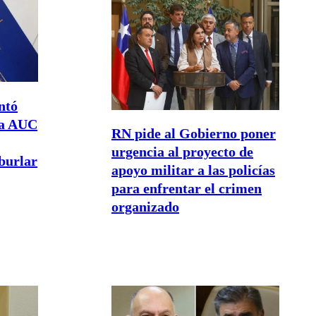
ntó
na AUC
RN pide al Gobierno poner
urgencia al proyecto de
burlar
apoyo militar a las policías
para enfrentar el crimen
organizado