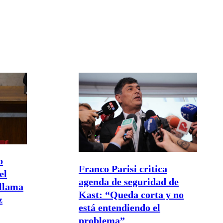
o
Franco Parisi critica
el
agenda de seguridad de
 llama
Kast: “Queda corta y no
z
está entendiendo el
problema”