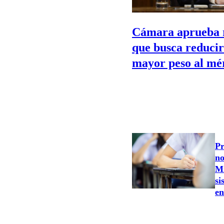
Cámara aprueba 
que busca reducir
mayor peso al mér
Pr
no
Mi
si
en