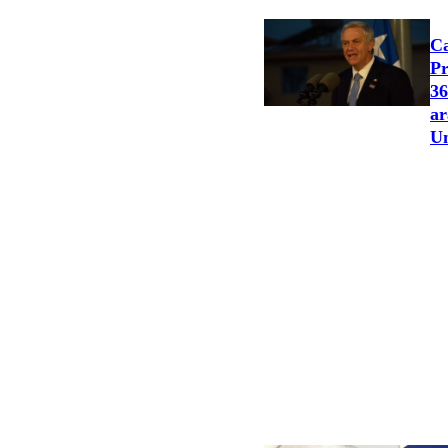
Ca
Pr
36
ar
Un