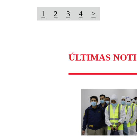
1
2
3
4
>
ÚLTIMAS NOTI