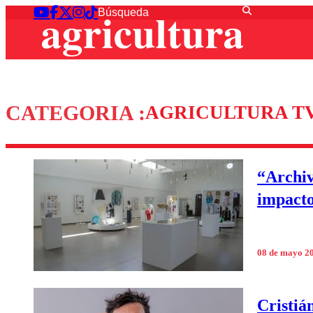
CATEGORIA :
AGRICULTURA T
“Archiv
impacto 
08 de mayo 2
Cristiá