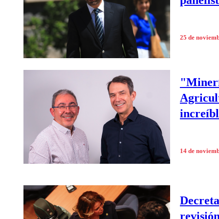
panelis
25 de noviem
"Minerí
Agricul
increíb
14 de noviem
Decreta
revisió