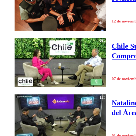
12 de noviem
Chile S
Comprom
07 de noviem
Natalin
del Áre
01 de noviem