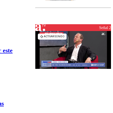
marcada por
el fin de la
tramitación
del proyecto
de
reconstrucción
Señal 2
 este
as