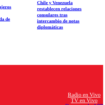
Chile y Venezuela
njeros
restablecen relaciones
consulares tras
da de
intercambio de notas
diplomáticas
Radio en Vivo
TV en Vivo