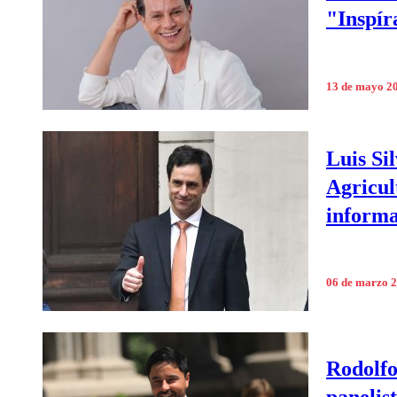
"Inspír
13 de mayo 2
Luis Si
Agricul
informa
06 de marzo 
Rodolfo