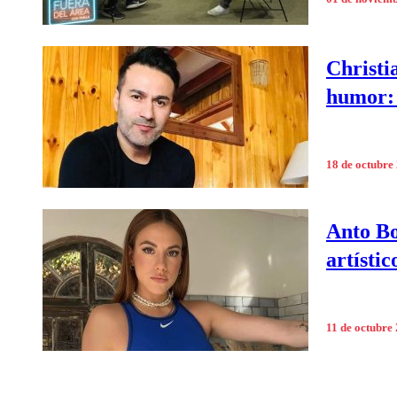
Christi
humor: 
18 de octubre
Anto Bo
artístic
11 de octubre