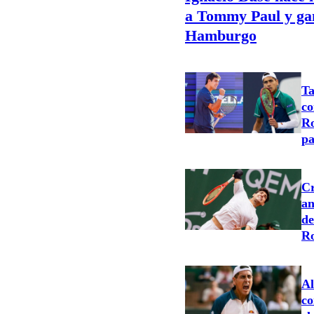
a Tommy Paul y ga
Hamburgo
Ta
co
Ro
pa
Cr
an
de
R
Al
co