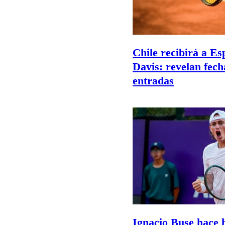
Chile recibirá a E
Davis: revelan fech
entradas
Ignacio Buse hace h