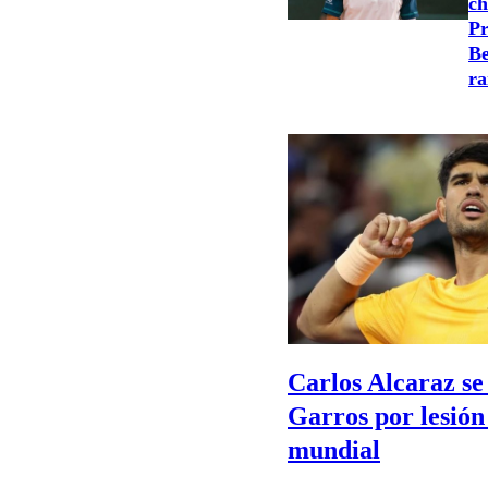
ch
Pr
Be
ra
Carlos Alcaraz se
Garros por lesión
mundial