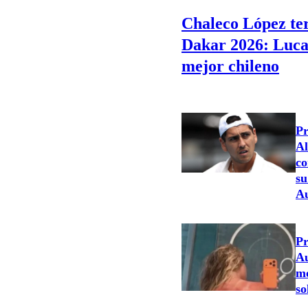
Chaleco López ter
Dakar 2026: Lucas
mejor chileno
Pr
Al
co
su
Au
Pr
Au
m
so