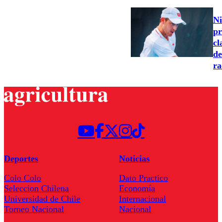
Ni
pr
cl
de
ra
Deportes
Noticias
Colo Colo
Dato Practico
Seleccion Chilena
Economía
Universidad de Chile
Internacional
Torneo Nacional
Nacional