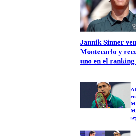
Jannik Sinner ven
Montecarlo y rec
uno en el rankin
Al
co
Ma
Mo
se