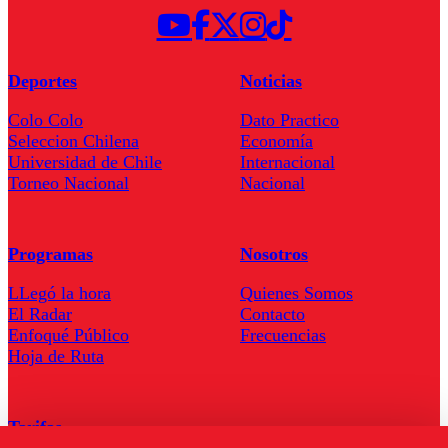
Deportes
Noticias
Colo Colo
Dato Practico
Seleccion Chilena
Economía
Universidad de Chile
Internacional
Torneo Nacional
Nacional
Programas
Nosotros
LLegó la hora
Quienes Somos
El Radar
Contacto
Enfoqué Público
Frecuencias
Hoja de Ruta
Tarifas