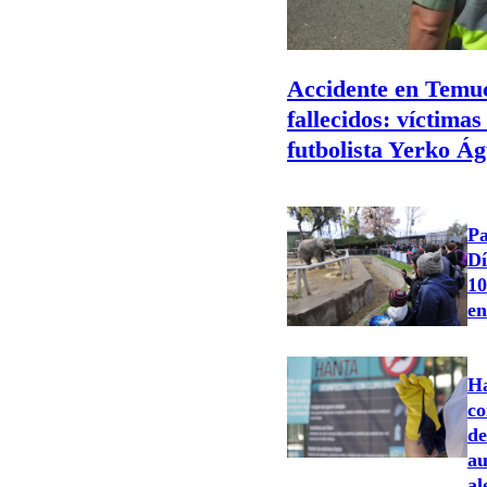
Accidente en Temuc
fallecidos: víctimas
futbolista Yerko Ág
Pa
Dí
10
en
Ha
co
de
au
al