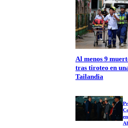
Al menos 9 muerto
tras tiroteo en un
Tailandia
Pr
Co
en
Ab