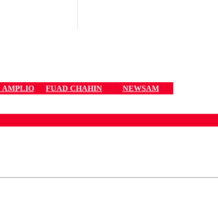
 AMPLIO
FUAD CHAHIN
NEWSAM
ados para garantizar un diálogo respetuoso.
Correo