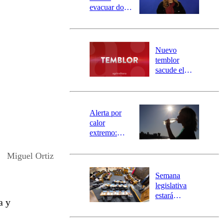
evacuar dos
sectores de
Carahue por
desborde del
río Damas:
Nuevo
activa
temblor
mensajería
sacude el
SAE
norte del país:
revisa la
magnitud y el
epicentro
Alerta por
calor
extremo:
Senapred
activa Alerta
Miguel Ortiz
Temprana
Preventiva en
Semana
tres comunas
legislativa
estará
a y
marcada por
el fin de la