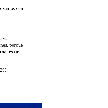
tramitación
del proyecto
ezamos con
de
reconstrucción
e va
ones, porque
ana, es un
 2%.