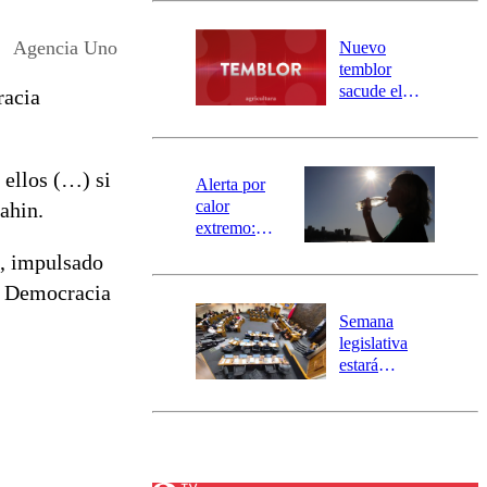
desborde del
río Damas:
Agencia Uno
Nuevo
activa
temblor
mensajería
sacude el
racia
SAE
norte del país:
revisa la
magnitud y el
 ellos (…) si
epicentro
Alerta por
calor
ahin.
extremo:
Senapred
s, impulsado
activa Alerta
la Democracia
Temprana
Preventiva en
Semana
tres comunas
legislativa
estará
marcada por
el fin de la
tramitación
del proyecto
de