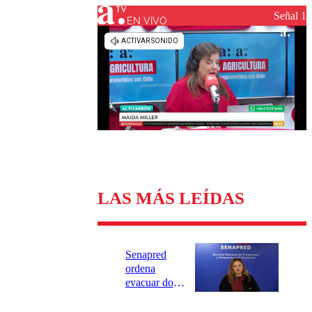
Universidad Católica
Política
Señal 1
Universidad de Chile
Sustentabilidad
EN VIVO
LAS MÁS LEÍDAS
Senapred
ordena
evacuar dos
sectores de
Carahue por