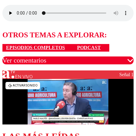
OTROS TEMAS A EXPLORAR:
EPISODIOS COMPLETOS
PODCAST
Ver comentarios
Señal 1
EN VIVO
Los comentarios son moderados para garantizar un
diálogo respetuoso.
Nombre
Correo