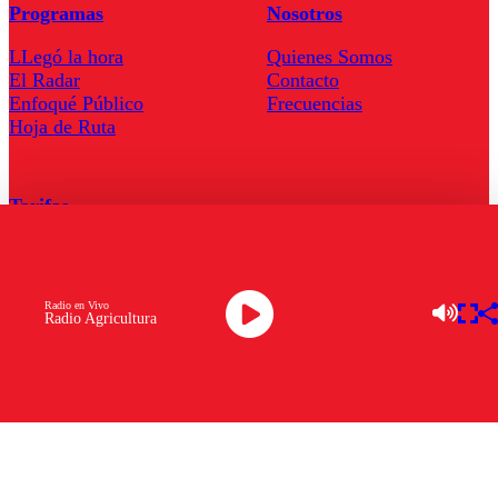
Programas
Nosotros
LLegó la hora
Quienes Somos
El Radar
Contacto
Enfoqué Público
Frecuencias
Hoja de Ruta
Tarifas
Comercial
Tarifas Servel Radio
Radio en Vivo
Radio Agricultura
Radio en Vivo
TV en Vivo
Descarga la APP