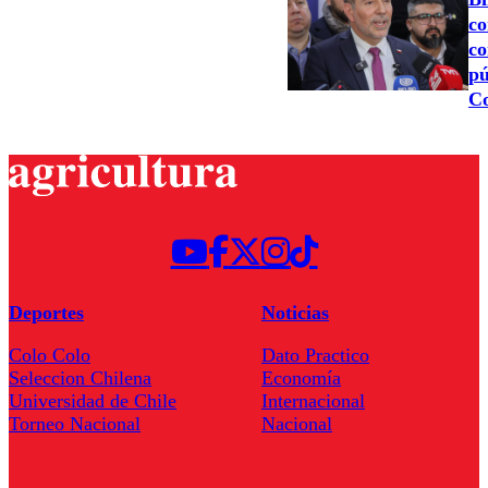
co
co
pú
Co
Deportes
Noticias
Colo Colo
Dato Practico
Seleccion Chilena
Economía
Universidad de Chile
Internacional
Torneo Nacional
Nacional