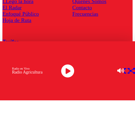
LLegó la hora
Quienes Somos
El Radar
Contacto
Enfoqué Público
Frecuencias
Hoja de Ruta
Tarifas
Comercial
Tarifas Servel Radio
Radio en Vivo
Radio Agricultura
Radio en Vivo
TV en Vivo
Descarga la APP