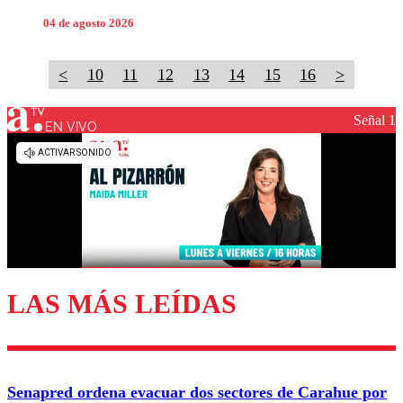
04 de agosto 2026
<
10
11
12
13
14
15
16
>
Señal 1
EN VIVO
LAS MÁS LEÍDAS
Senapred ordena evacuar dos sectores de Carahue por