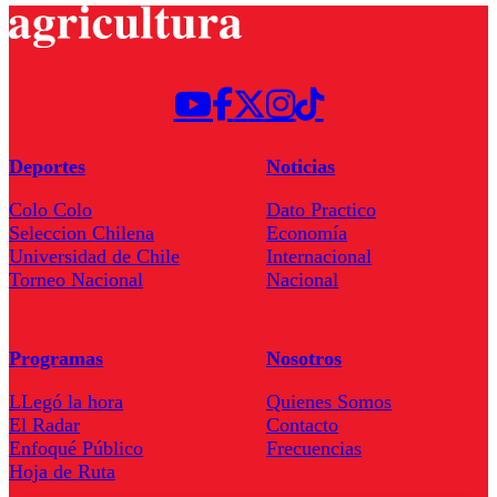
Deportes
Noticias
Colo Colo
Dato Practico
Seleccion Chilena
Economía
Universidad de Chile
Internacional
Torneo Nacional
Nacional
Programas
Nosotros
LLegó la hora
Quienes Somos
El Radar
Contacto
Enfoqué Público
Frecuencias
Hoja de Ruta