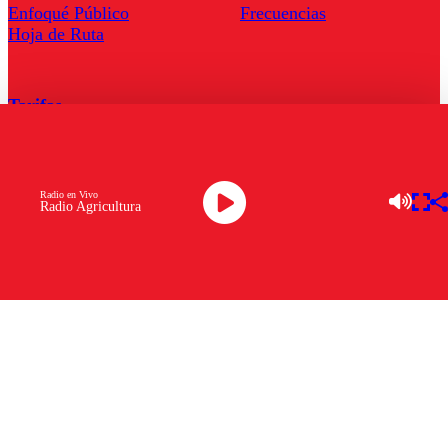
Enfoqué Público
Frecuencias
Hoja de Ruta
Tarifas
Comercial
Tarifas Servel Radio
Radio en Vivo
Radio Agricultura
Radio en Vivo
TV en Vivo
Descarga la APP