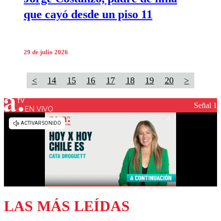
que cayó desde un piso 11
29 de julio 2026
<
14
15
16
17
18
19
20
>
Señal 1
EN VIVO
LAS MÁS LEÍDAS