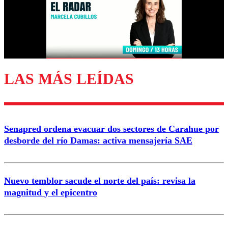
LAS MÁS LEÍDAS
Senapred ordena evacuar dos sectores de Carahue por
desborde del río Damas: activa mensajería SAE
Nuevo temblor sacude el norte del país: revisa la
magnitud y el epicentro