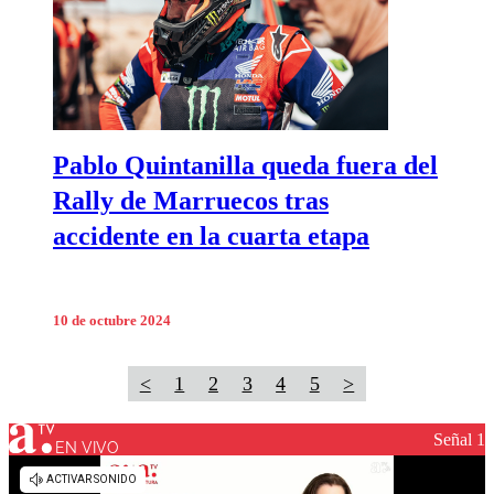
Pablo Quintanilla queda fuera del
Rally de Marruecos tras
accidente en la cuarta etapa
10 de octubre 2024
<
1
2
3
4
5
>
Señal 1
EN VIVO