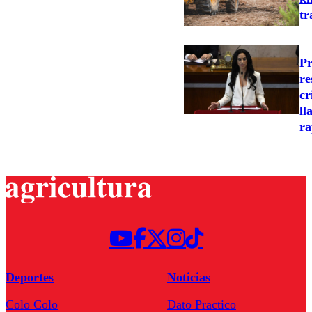
tr
Pr
re
cr
ll
ra
Deportes
Noticias
Colo Colo
Dato Practico