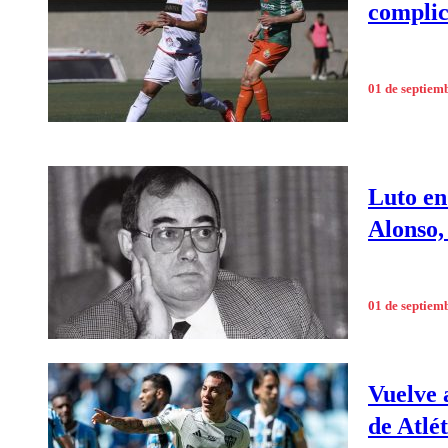
complic
01 de septiem
Luto en
Alonso,
01 de septiem
Vuelve 
de Atlé