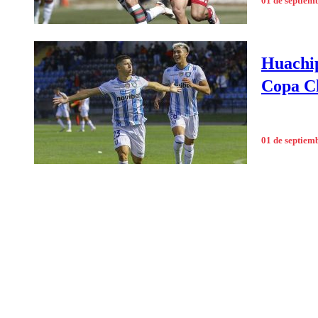
01 de septiem
Huachip
Copa C
01 de septiem