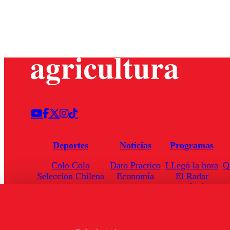
Deportes
Noticias
Programas
Colo Colo
Dato Practico
LLegó la hora
Q
Seleccion Chilena
Economía
El Radar
Universidad de Chile
Internacional
Enfoqué Público
Torneo Nacional
Nacional
Hoja de Ruta