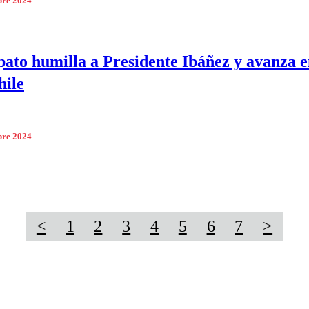
bre 2024
ato humilla a Presidente Ibáñez y avanza e
hile
bre 2024
<
1
2
3
4
5
6
7
>