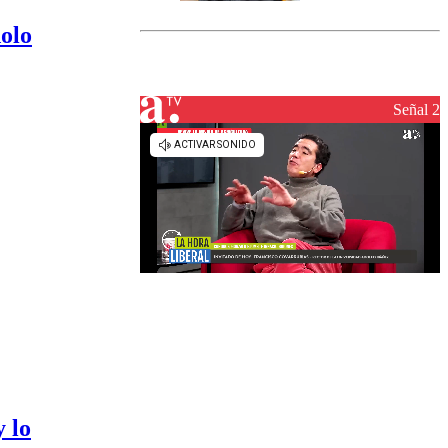
marcada por
el fin de la
olo
tramitación
del proyecto
de
reconstrucción
Señal 2
 lo