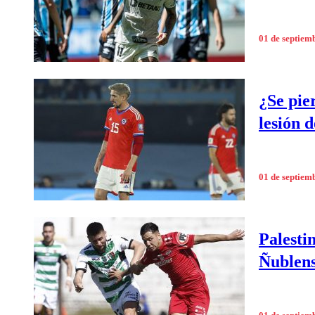
01 de septiem
¿Se pie
lesión 
01 de septiem
Palesti
Ñublen