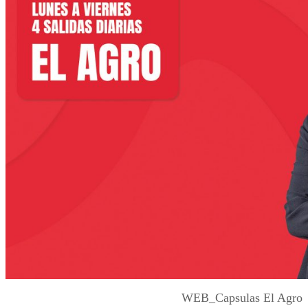
WEB_Capsulas El Agro