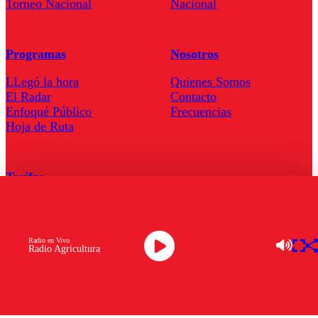
Torneo Nacional
Nacional
Programas
Nosotros
LLegó la hora
Quienes Somos
El Radar
Contacto
Enfoqué Público
Frecuencias
Hoja de Ruta
Tarifas
Comercial
Tarifas Servel Radio
Radio en Vivo
Radio Agricultura
Radio en Vivo
TV en Vivo
Descarga la APP