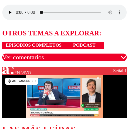
OTROS TEMAS A EXPLORAR:
EPISODIOS COMPLETOS
PODCAST
Ver comentarios
Señal 1
EN VIVO
Los comentarios son moderados para garantizar un
diálogo respetuoso.
Nombre
Correo