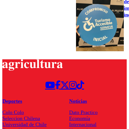
de
im
in
Deportes
Noticias
Colo Colo
Dato Practico
Seleccion Chilena
Economía
Universidad de Chile
Internacional