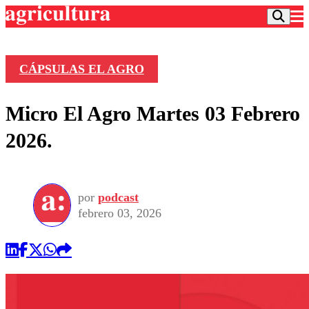
CÁPSULAS EL AGRO
Podcast
Micro El Agro Martes 03 Febrero
Frecuencias
Agricultura TV
2026.
Deportes
Entretención
Colo Colo
Noticias
Motor
por
podcast
Vida Social
Otros Deportes
Dato Practico
febrero 03, 2026
Publicaciones en medios
Seleccion Chilena
Economía
Opinión
Torneo Internacional
Internacional
Programas
Torneo Nacional
Nacional
Comercial
Universidad Católica
Política
Universidad de Chile
Sustentabilidad