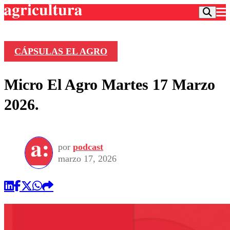
CÁPSULAS EL AGRO
Podcast
Micro El Agro Martes 17 Marzo
Frecuencias
Agricultura TV
2026.
Deportes
Entretención
Colo Colo
Noticias
Motor
por
podcast
Vida Social
Otros Deportes
Dato Practico
marzo 17, 2026
Publicaciones en medios
Seleccion Chilena
Economía
Opinión
Torneo Internacional
Internacional
Programas
Torneo Nacional
Nacional
Comercial
Universidad Católica
Política
Universidad de Chile
Sustentabilidad