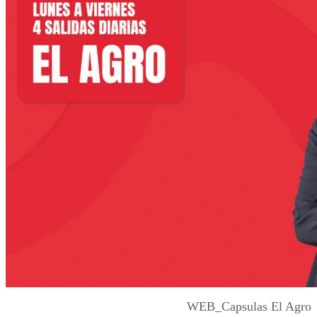
WEB_Capsulas El Agro