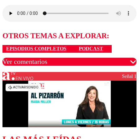
OTROS TEMAS A EXPLORAR:
EPISODIOS COMPLETOS
PODCAST
Ver comentarios
Señal 1
EN VIVO
Los comentarios son moderados para garantizar un
diálogo respetuoso.
Nombre
Correo