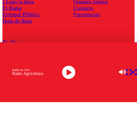
LLegó la hora
Quienes Somos
El Radar
Contacto
Enfoqué Público
Frecuencias
Hoja de Ruta
Tarifas
Comercial
Tarifas Servel Radio
Radio en Vivo
Radio Agricultura
Radio en Vivo
TV en Vivo
Descarga la APP