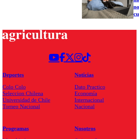
no
cu
Deportes
Noticias
Colo Colo
Dato Practico
Seleccion Chilena
Economía
Universidad de Chile
Internacional
Torneo Nacional
Nacional
Programas
Nosotros