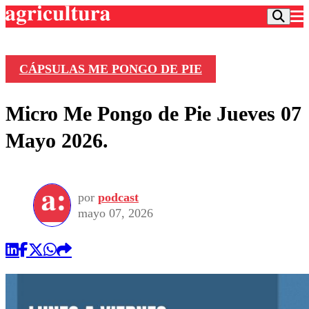
CÁPSULAS ME PONGO DE PIE
Podcast
Micro Me Pongo de Pie Jueves 07
Frecuencias
Agricultura TV
Mayo 2026.
Deportes
Entretención
Colo Colo
Noticias
Motor
por
podcast
Vida Social
Otros Deportes
Dato Practico
mayo 07, 2026
Publicaciones en medios
Seleccion Chilena
Economía
Opinión
Torneo Internacional
Internacional
Programas
Torneo Nacional
Nacional
Comercial
Universidad Católica
Política
Universidad de Chile
Sustentabilidad