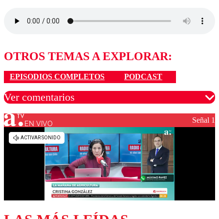
OTROS TEMAS A EXPLORAR:
EPISODIOS COMPLETOS
PODCAST
Ver comentarios
Señal 1
EN VIVO
Los comentarios son moderados para garantizar un
diálogo respetuoso.
Nombre
Correo