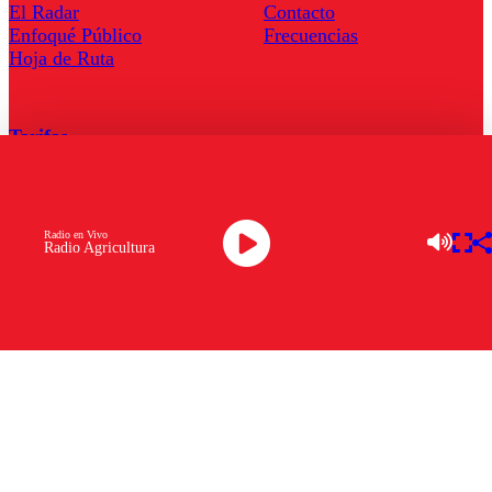
El Radar
Contacto
Enfoqué Público
Frecuencias
Hoja de Ruta
Tarifas
Comercial
Tarifas Servel Radio
Radio en Vivo
Radio Agricultura
Radio en Vivo
TV en Vivo
Descarga la APP