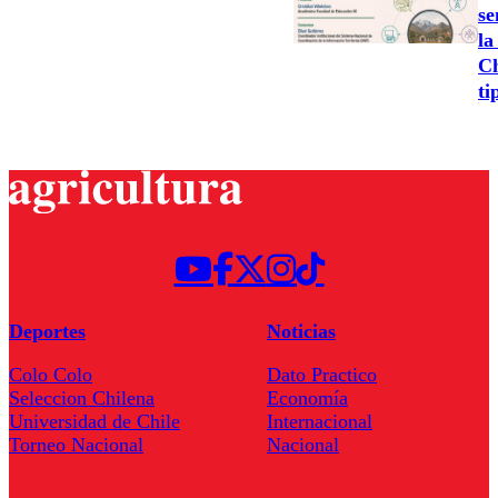
se
la
Ch
ti
Deportes
Noticias
Colo Colo
Dato Practico
Seleccion Chilena
Economía
Universidad de Chile
Internacional
Torneo Nacional
Nacional