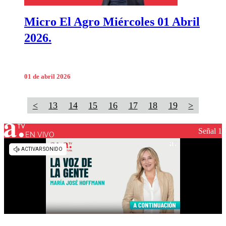
Micro El Agro Miércoles 01 Abril
2026.
01 de abril 2026
<
13
14
15
16
17
18
19
>
Señal 1
EN VIVO