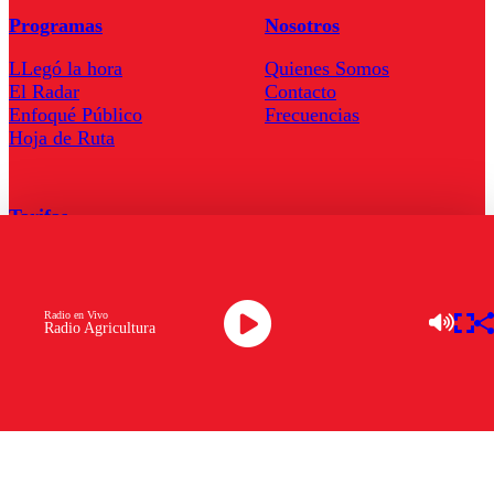
Programas
Nosotros
LLegó la hora
Quienes Somos
El Radar
Contacto
Enfoqué Público
Frecuencias
Hoja de Ruta
Tarifas
Comercial
Tarifas Servel Radio
Radio en Vivo
Radio Agricultura
Radio en Vivo
TV en Vivo
Descarga la APP