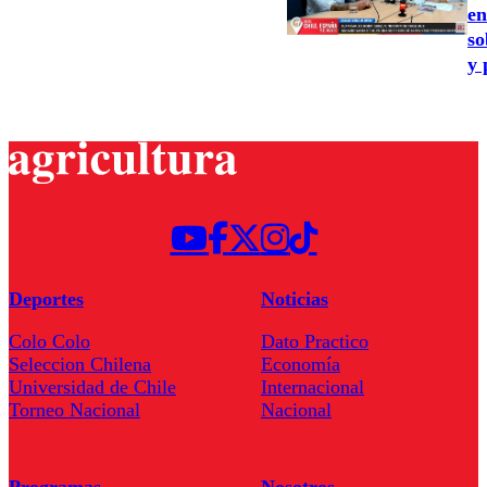
en
so
y 
Deportes
Noticias
Colo Colo
Dato Practico
Seleccion Chilena
Economía
Universidad de Chile
Internacional
Torneo Nacional
Nacional