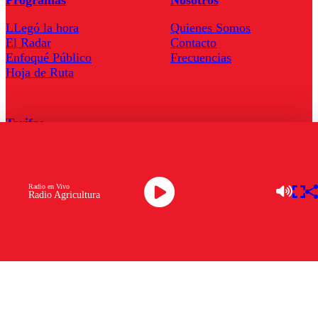
Programas
Nosotros
LLegó la hora
Quienes Somos
El Radar
Contacto
Enfoqué Público
Frecuencias
Hoja de Ruta
Tarifas
Comercial
Tarifas Servel Radio
Radio en Vivo
Radio Agricultura
Radio en Vivo
TV en Vivo
Descarga la APP