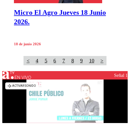
Micro El Agro Jueves 18 Junio
2026.
18 de junio 2026
<
4
5
6
7
8
9
10
>
Señal 1
EN VIVO