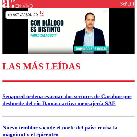
Señal 1
EN VIVO
LAS MÁS LEÍDAS
Senapred ordena evacuar dos sectores de Carahue por
desborde del río Damas: activa mensajería SAE
Nuevo temblor sacude el norte del país: revisa la
magnitud y el epicentro