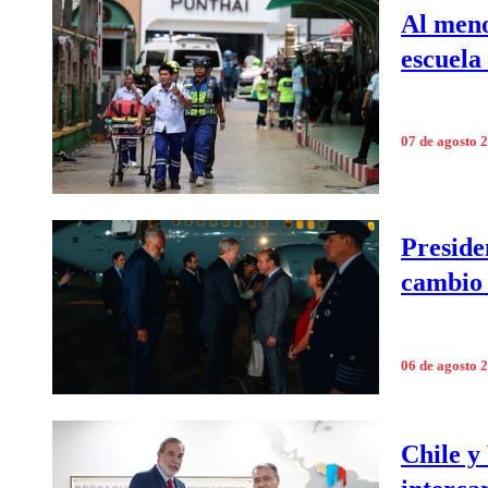
Al meno
escuela
07 de agosto 
Preside
cambio 
06 de agosto 
Chile y