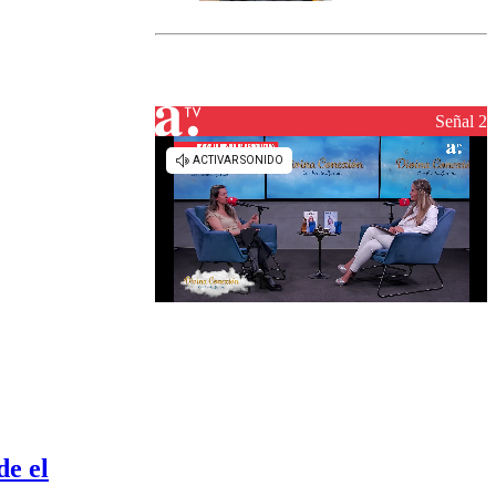
marcada por
el fin de la
tramitación
del proyecto
de
reconstrucción
Señal 2
de el