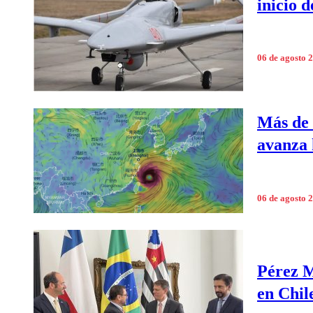
inicio 
06 de agosto 
Más de 
avanza 
06 de agosto 
Pérez M
en Chile