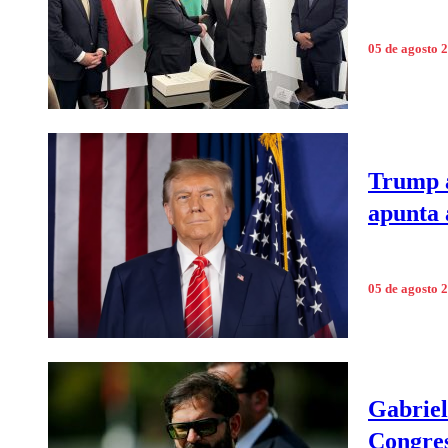
05 de agosto 
Trump a
apunta 
05 de agosto 
Gabriel
Congre