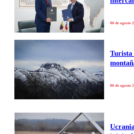
interca
06 de agosto 
Turista
montañ
06 de agosto 
Ucrania