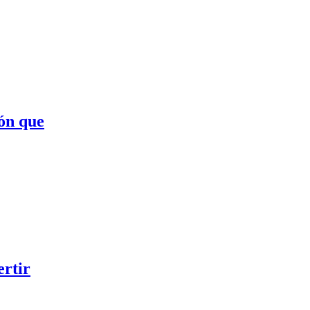
fón que
ertir