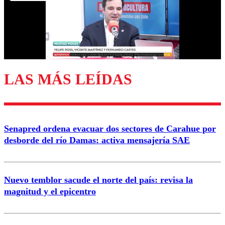
LAS MÁS LEÍDAS
Senapred ordena evacuar dos sectores de Carahue por
desborde del río Damas: activa mensajería SAE
Nuevo temblor sacude el norte del país: revisa la
magnitud y el epicentro