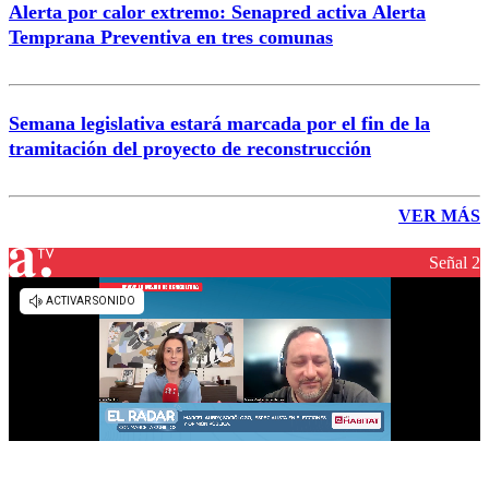
Alerta por calor extremo: Senapred activa Alerta
Temprana Preventiva en tres comunas
Semana legislativa estará marcada por el fin de la
tramitación del proyecto de reconstrucción
VER MÁS
Señal 2