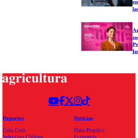
en
la
Ar
so
Pr
Im
Deportes
Noticias
Colo Colo
Dato Practico
Seleccion Chilena
Economía