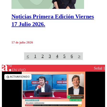
Noticias Primera Edición Viernes
17 Julio 2026.
17 de julio 2026
<
1
2
3
4
5
6
>
Señal 1
EN VIVO