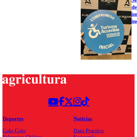
Se
de
im
in
Deportes
Noticias
Colo Colo
Dato Practico