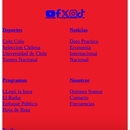
Deportes
Noticias
Colo Colo
Dato Practico
Seleccion Chilena
Economía
Universidad de Chile
Internacional
Torneo Nacional
Nacional
Programas
Nosotros
LLegó la hora
Quienes Somos
El Radar
Contacto
Enfoqué Público
Frecuencias
Hoja de Ruta