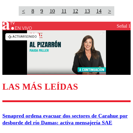
<
8
9
10
11
12
13
14
>
Señal 1
EN VIVO
LAS MÁS LEÍDAS
Senapred ordena evacuar dos sectores de Carahue por
desborde del río Damas: activa mensajería SAE