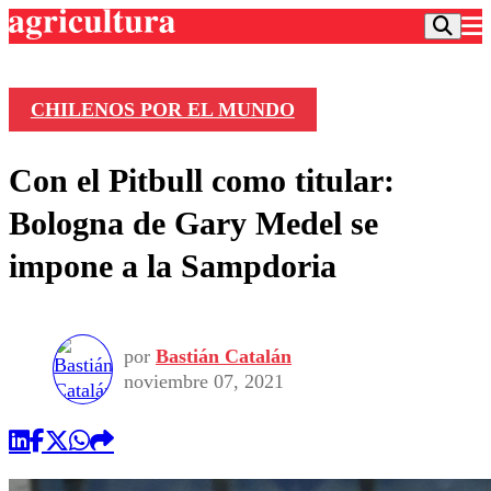
CHILENOS POR EL MUNDO
Podcast
Con el Pitbull como titular:
Frecuencias
Agricultura TV
Bologna de Gary Medel se
Deportes
impone a la Sampdoria
Entretención
Colo Colo
Noticias
Motor
Vida Social
Otros Deportes
Dato Practico
Publicaciones en medios
por
Bastián Catalán
Seleccion Chilena
Economía
Opinión
noviembre 07, 2021
Torneo Internacional
Internacional
Programas
Torneo Nacional
Nacional
Comercial
Universidad Católica
Política
Universidad de Chile
Sustentabilidad