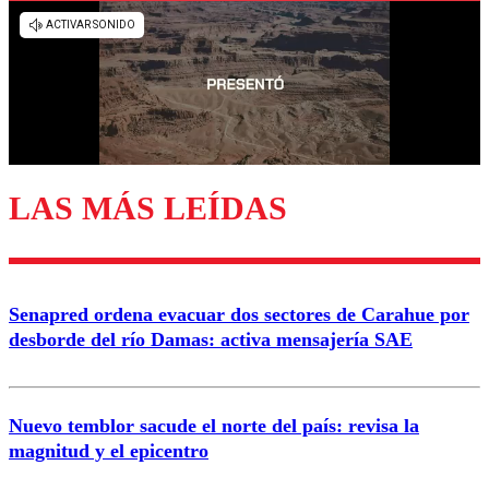
Los comentarios son moderados para garantizar un
diálogo respetuoso.
Nombre
Correo
LAS MÁS LEÍDAS
Enviar comentario
Senapred ordena evacuar dos sectores de Carahue por
desborde del río Damas: activa mensajería SAE
Nuevo temblor sacude el norte del país: revisa la
magnitud y el epicentro