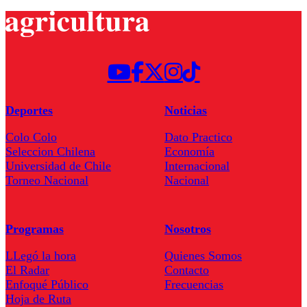
Deportes
Noticias
Colo Colo
Dato Practico
Seleccion Chilena
Economía
Universidad de Chile
Internacional
Torneo Nacional
Nacional
Programas
Nosotros
LLegó la hora
Quienes Somos
El Radar
Contacto
Enfoqué Público
Frecuencias
Hoja de Ruta