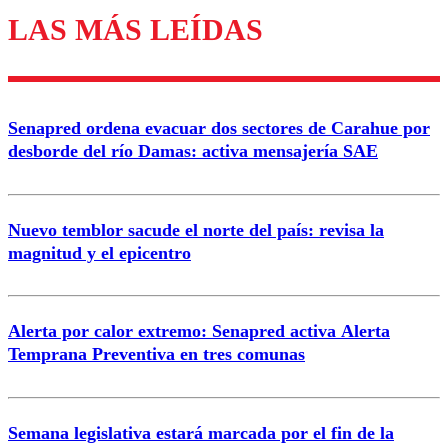
LAS MÁS LEÍDAS
Los comentarios son moderados para garantizar un
diálogo respetuoso.
Nombre
Senapred ordena evacuar dos sectores de Carahue por
Correo
desborde del río Damas: activa mensajería SAE
Nuevo temblor sacude el norte del país: revisa la
magnitud y el epicentro
Enviar comentario
Alerta por calor extremo: Senapred activa Alerta
Temprana Preventiva en tres comunas
Semana legislativa estará marcada por el fin de la