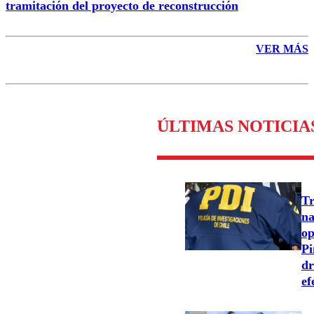
tramitación del proyecto de reconstrucción
VER MÁS
ÚLTIMAS NOTICIA
Tr
na
op
Pi
dr
ef