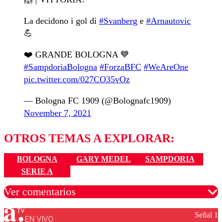
La decidono i gol di
#Svanberg
e
#Arnautovic
💪
❤️ GRANDE BOLOGNA 💙
#SampdoriaBologna
#ForzaBFC
#WeAreOne
pic.twitter.com/027CO35vOz
— Bologna FC 1909 (@Bolognafc1909)
November 7, 2021
OTROS TEMAS A EXPLORAR:
BOLOGNA
GARY MEDEL
SAMPDORIA
SERIE A
Ver comentarios
Señal 1
EN VIVO