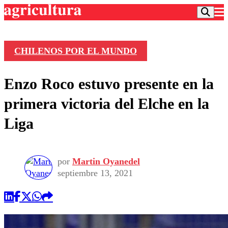
CHILENOS POR EL MUNDO
Podcast
Enzo Roco estuvo presente en la
Frecuencias
Agricultura TV
primera victoria del Elche en la
Deportes
Liga
Entretención
Colo Colo
Noticias
Motor
Vida Social
Otros Deportes
Dato Practico
por
Martin Oyanedel
Publicaciones en medios
Seleccion Chilena
Economía
septiembre 13, 2021
Opinión
Torneo Internacional
Internacional
Programas
Torneo Nacional
Nacional
Comercial
Universidad Católica
Política
Universidad de Chile
Sustentabilidad