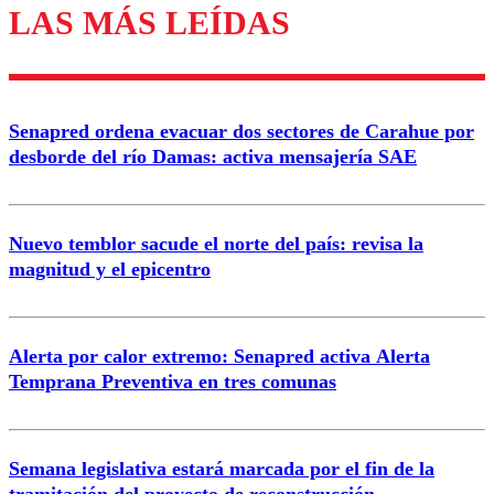
LAS MÁS LEÍDAS
Los comentarios son moderados para garantizar un
diálogo respetuoso.
Nombre
Senapred ordena evacuar dos sectores de Carahue por
Correo
desborde del río Damas: activa mensajería SAE
Nuevo temblor sacude el norte del país: revisa la
magnitud y el epicentro
Enviar comentario
Alerta por calor extremo: Senapred activa Alerta
Temprana Preventiva en tres comunas
Semana legislativa estará marcada por el fin de la
tramitación del proyecto de reconstrucción