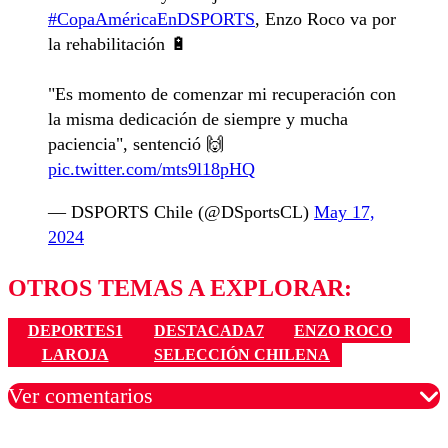
#CopaAméricaEnDSPORTS
, Enzo Roco va por
la rehabilitación 🔋
"Es momento de comenzar mi recuperación con
la misma dedicación de siempre y mucha
paciencia", sentenció 🙌
pic.twitter.com/mts9l18pHQ
— DSPORTS Chile (@DSportsCL)
May 17,
2024
OTROS TEMAS A EXPLORAR:
DEPORTES1
DESTACADA7
ENZO ROCO
LAROJA
SELECCIÓN CHILENA
Ver comentarios