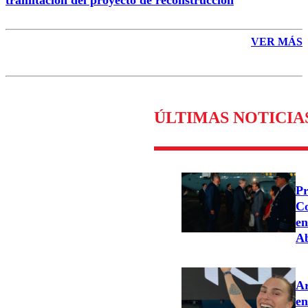
VER MÁS
ÚLTIMAS NOTICIA
Pr
Co
en
Ab
Ar
en