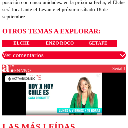
posición con cinco unidades. en la próxima fecha, el Elche
será local ante el Levante el próximo sábado 18 de
septiembre.
OTROS TEMAS A EXPLORAR:
ELCHE
ENZO ROCO
GETAFE
Ver comentarios
Señal 1
EN VIVO
Los comentarios son moderados para garantizar un
diálogo respetuoso.
Nombre
Correo
LAS MÁS LEÍDAS