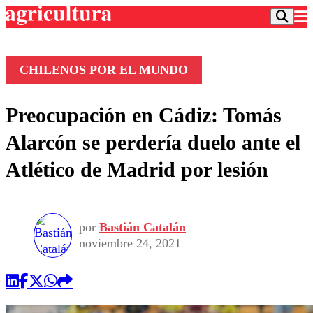
CHILENOS POR EL MUNDO
Podcast
Preocupación en Cádiz: Tomás
Frecuencias
Agricultura TV
Alarcón se perdería duelo ante el
Deportes
Atlético de Madrid por lesión
Entretención
Colo Colo
Noticias
Motor
Vida Social
Otros Deportes
Dato Practico
Publicaciones en medios
por
Bastián Catalán
Seleccion Chilena
Economía
Opinión
noviembre 24, 2021
Torneo Internacional
Internacional
Programas
Torneo Nacional
Nacional
Comercial
Universidad Católica
Política
Universidad de Chile
Sustentabilidad