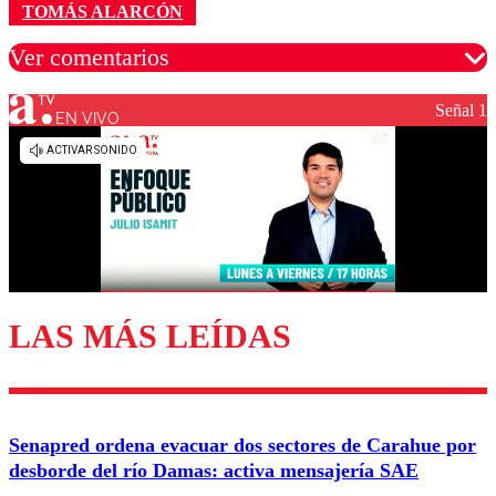
TOMÁS ALARCÓN
Ver comentarios
Señal 1
EN VIVO
Los comentarios son moderados para garantizar un
diálogo respetuoso.
Nombre
Correo
LAS MÁS LEÍDAS
Enviar comentario
Senapred ordena evacuar dos sectores de Carahue por
desborde del río Damas: activa mensajería SAE