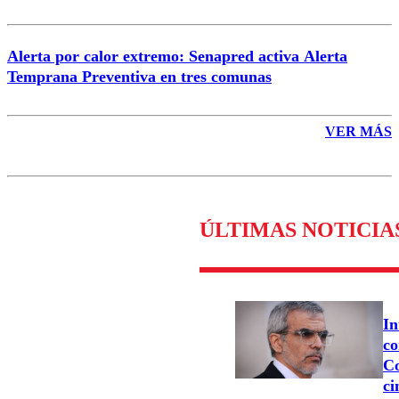
Alerta por calor extremo: Senapred activa Alerta
Temprana Preventiva en tres comunas
VER MÁS
ÚLTIMAS NOTICIA
In
co
Co
ci