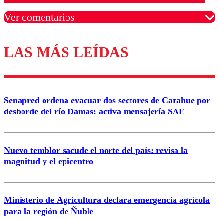
Ver comentarios
LAS MÁS LEÍDAS
Los comentarios son moderados para garantizar un
diálogo respetuoso.
Nombre
Senapred ordena evacuar dos sectores de Carahue por
Correo
desborde del río Damas: activa mensajería SAE
Nuevo temblor sacude el norte del país: revisa la
magnitud y el epicentro
Enviar comentario
Ministerio de Agricultura declara emergencia agrícola
para la región de Ñuble