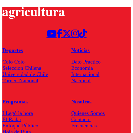
Deportes
Noticias
Colo Colo
Dato Practico
Seleccion Chilena
Economía
Universidad de Chile
Internacional
Torneo Nacional
Nacional
Programas
Nosotros
LLegó la hora
Quienes Somos
El Radar
Contacto
Enfoqué Público
Frecuencias
Hoja de Ruta