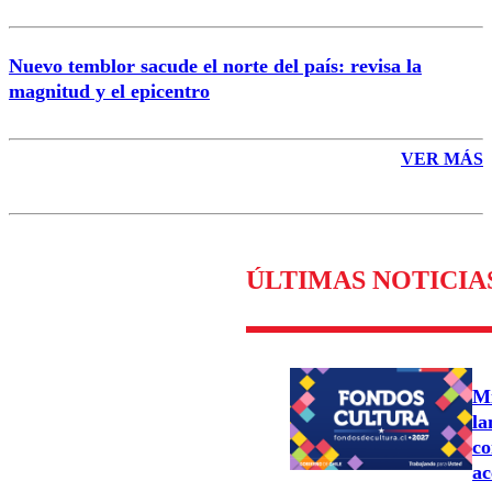
Nuevo temblor sacude el norte del país: revisa la
magnitud y el epicentro
VER MÁS
ÚLTIMAS NOTICIA
Mi
la
co
ac