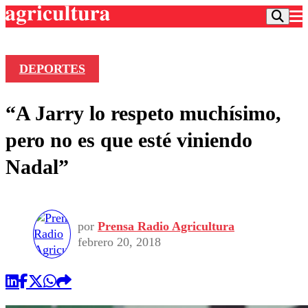
DEPORTES
Podcast
“A Jarry lo respeto muchísimo,
Frecuencias
Agricultura TV
pero no es que esté viniendo
Deportes
Nadal”
Entretención
Colo Colo
Noticias
Motor
Vida Social
Otros Deportes
Dato Practico
Publicaciones en medios
por
Prensa Radio Agricultura
Seleccion Chilena
Economía
Opinión
febrero 20, 2018
Torneo Internacional
Internacional
Programas
Torneo Nacional
Nacional
Comercial
Universidad Católica
Política
Universidad de Chile
Sustentabilidad