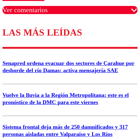
Ver comentarios
LAS MÁS LEÍDAS
Los comentarios son moderados para garantizar un
diálogo respetuoso.
Nombre
Senapred ordena evacuar dos sectores de Carahue por
Correo
desborde del río Damas: activa mensajería SAE
Vuelve la lluvia a la Región Metropolitana: este es el
pronóstico de la DMC para este viernes
Enviar comentario
Sistema frontal deja más de 250 damnificados y 317
personas aisladas entre Valparaíso y Los Ríos