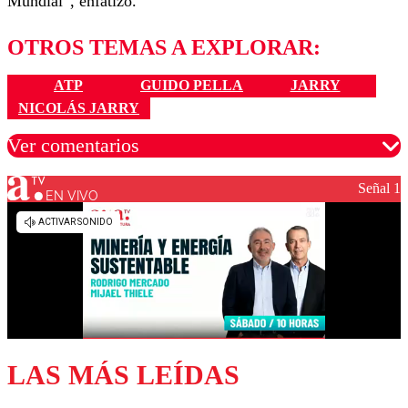
Mundial”, enfatizó.
OTROS TEMAS A EXPLORAR:
ATP
GUIDO PELLA
JARRY
NICOLÁS JARRY
Ver comentarios
Señal 1
EN VIVO
Los comentarios son moderados para garantizar un
diálogo respetuoso.
Nombre
Correo
LAS MÁS LEÍDAS