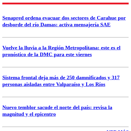
Enviar comentario
Senapred ordena evacuar dos sectores de Carahue por
desborde del río Damas: activa mensajería SAE
Vuelve la lluvia a la Región Metropolitana: este es el
pronóstico de la DMC para este viernes
Sistema frontal deja más de 250 damnificados y 317
personas aisladas entre Valparaíso y Los Ríos
Nuevo temblor sacude el norte del país: revisa la
magnitud y el epicentro