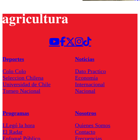
Deportes
Noticias
Colo Colo
Dato Practico
Seleccion Chilena
Economía
Universidad de Chile
Internacional
Torneo Nacional
Nacional
Programas
Nosotros
LLegó la hora
Quienes Somos
El Radar
Contacto
Enfoqué Público
Frecuencias