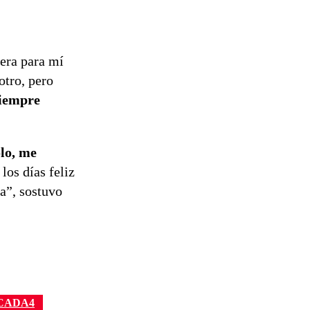
iera para mí
otro, pero
siempre
lo, me
los días feliz
a”, sostuvo
CADA4