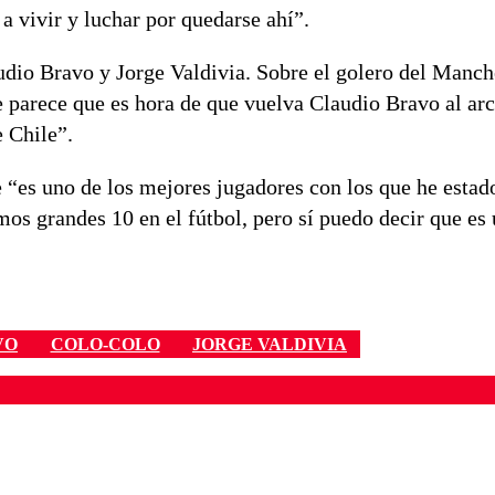
a vivir y luchar por quedarse ahí”.
audio Bravo y Jorge Valdivia. Sobre el golero del Manch
e parece que es hora de que vuelva Claudio Bravo al ar
 Chile”.
 “es uno de los mejores jugadores con los que he estad
mos grandes 10 en el fútbol, pero sí puedo decir que es 
VO
COLO-COLO
JORGE VALDIVIA
ados para garantizar un diálogo respetuoso.