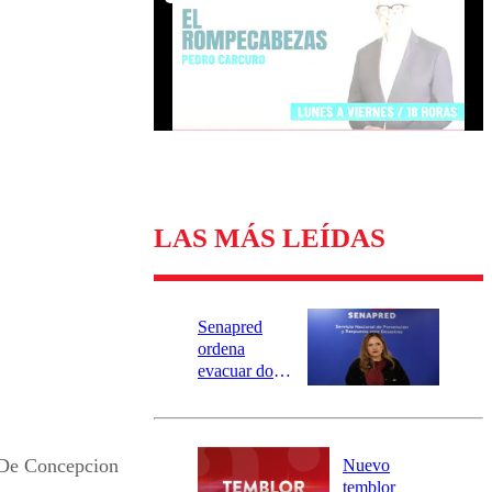
Universidad Católica
Política
Universidad de Chile
Sustentabilidad
LAS MÁS LEÍDAS
Senapred
ordena
evacuar dos
sectores de
Carahue por
desborde del
río Damas:
 De Concepcion
Nuevo
activa
temblor