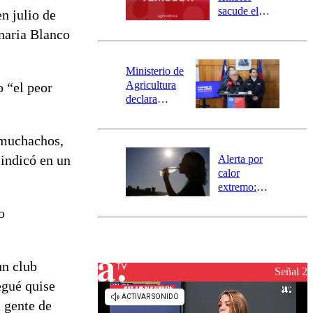
mensajería
sacude el
n julio de
SAE
norte del país:
onaria Blanco
revisa la
magnitud y el
epicentro
Ministerio de
Agricultura
o “el peor
declara
emergencia
agrícola para
s muchachos,
la región de
Ñuble
 indicó en un
Alerta por
calor
extremo:
Senapred
o
activa Alerta
Temprana
Preventiva en
tres comunas
un club
Señal 2
egué quise
 gente de