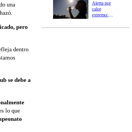
Ñuble
Alerta por
ndo una
calor
chazó.
extremo:
Senapred
licado, pero
activa Alerta
Temprana
Preventiva en
tres comunas
efleja dentro
estamos
lub se debe a
onalmente
es lo que
mpeonato