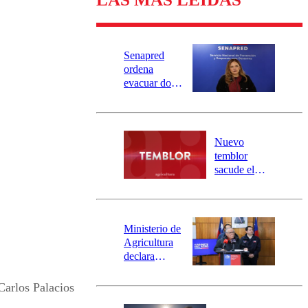
Senapred
ordena
evacuar dos
sectores de
Carahue por
desborde del
río Damas:
Nuevo
activa
temblor
mensajería
sacude el
SAE
norte del país:
revisa la
magnitud y el
epicentro
Ministerio de
Agricultura
declara
emergencia
agrícola para
Carlos Palacios
la región de