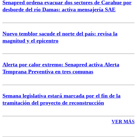
Senapred ordena evacuar dos sectores de Carahue por
Correo
desborde del río Damas: activa mensajería SAE
Nuevo temblor sacude el norte del país: revisa la
magnitud y el epicentro
Enviar comentario
Alerta por calor extremo: Senapred activa Alerta
Temprana Preventiva en tres comunas
Semana legislativa estará marcada por el fin de la
tramitación del proyecto de reconstrucción
VER MÁS