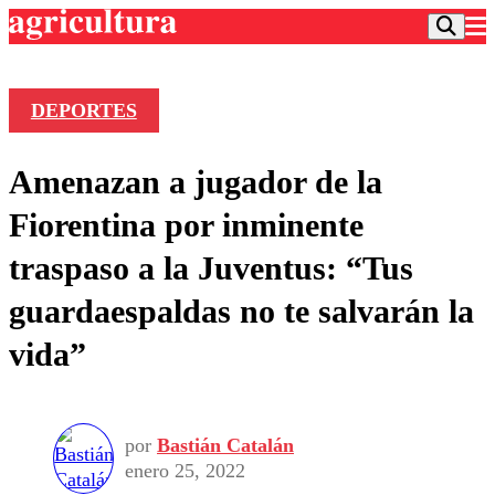
DEPORTES
Podcast
Amenazan a jugador de la
Frecuencias
Agricultura TV
Fiorentina por inminente
Deportes
traspaso a la Juventus: “Tus
Entretención
Colo Colo
Noticias
guardaespaldas no te salvarán la
Motor
Vida Social
Otros Deportes
Dato Practico
vida”
Publicaciones en medios
Seleccion Chilena
Economía
Opinión
Torneo Internacional
Internacional
Programas
Torneo Nacional
Nacional
Comercial
por
Bastián Catalán
Universidad Católica
Política
enero 25, 2022
Universidad de Chile
Sustentabilidad