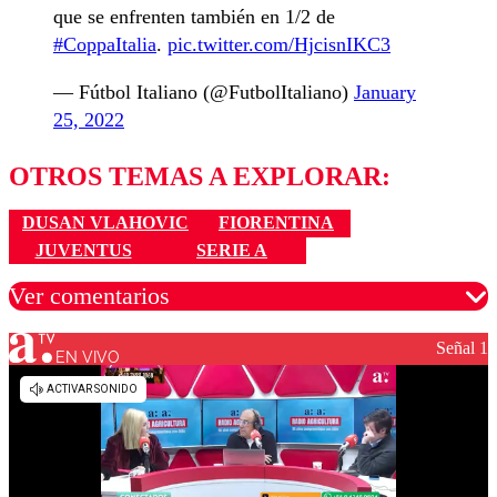
que se enfrenten también en 1/2 de
#CoppaItalia
.
pic.twitter.com/HjcisnIKC3
— Fútbol Italiano (@FutbolItaliano)
January
25, 2022
OTROS TEMAS A EXPLORAR:
DUSAN VLAHOVIC
FIORENTINA
JUVENTUS
SERIE A
Ver comentarios
Señal 1
EN VIVO
Los comentarios son moderados para garantizar un
diálogo respetuoso.
Nombre
Correo