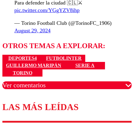
Para defender la ciudad 🇨🇱⚔️
pic.twitter.com/YGgYZV8ihp
— Torino Football Club (@TorinoFC_1906)
August 29, 2024
OTROS TEMAS A EXPLORAR:
DEPORTES4
FUTBOLINTER
GUILLERMO MARIPÁN
SERIE A
TORINO
Ver comentarios
LAS MÁS LEÍDAS
Los comentarios son moderados para garantizar un
diálogo respetuoso.
Nombre