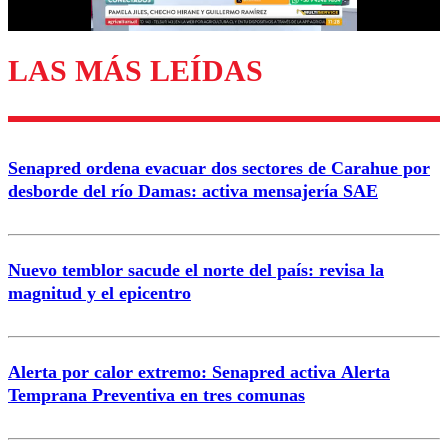
LAS MÁS LEÍDAS
Enviar comentario
Senapred ordena evacuar dos sectores de Carahue por
desborde del río Damas: activa mensajería SAE
Nuevo temblor sacude el norte del país: revisa la
magnitud y el epicentro
Alerta por calor extremo: Senapred activa Alerta
Temprana Preventiva en tres comunas