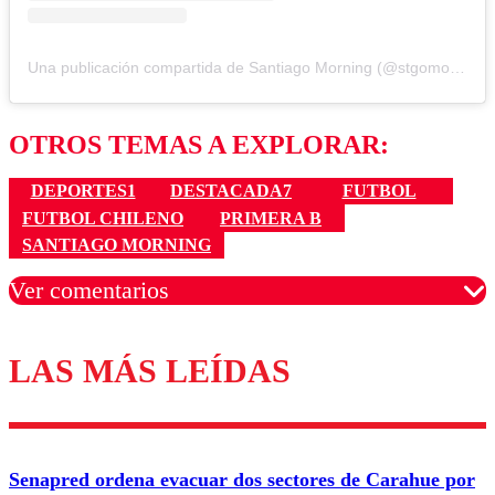
Una publicación compartida de Santiago Morning (@stgomorning)
OTROS TEMAS A EXPLORAR:
DEPORTES1
DESTACADA7
FUTBOL
FUTBOL CHILENO
PRIMERA B
SANTIAGO MORNING
Ver comentarios
LAS MÁS LEÍDAS
Los comentarios son moderados para garantizar un
diálogo respetuoso.
Nombre
Senapred ordena evacuar dos sectores de Carahue por
Correo