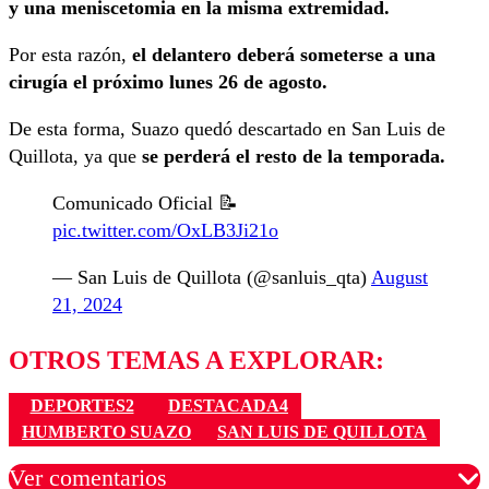
y una meniscetomia en la misma extremidad.
Por esta razón,
el delantero deberá someterse a una
cirugía el próximo lunes 26 de agosto.
De esta forma, Suazo quedó descartado en San Luis de
Quillota, ya que
se perderá el resto de la temporada.
Comunicado Oficial 📝
pic.twitter.com/OxLB3Ji21o
— San Luis de Quillota (@sanluis_qta)
August
21, 2024
OTROS TEMAS A EXPLORAR:
DEPORTES2
DESTACADA4
HUMBERTO SUAZO
SAN LUIS DE QUILLOTA
Ver comentarios