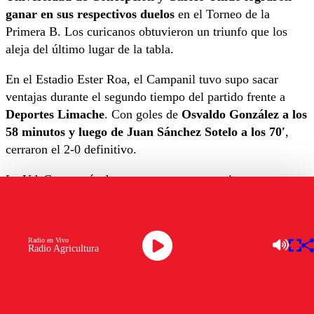
ganar en sus respectivos duelos
en el Torneo de la
Primera B. Los curicanos obtuvieron un triunfo que los
aleja del último lugar de la tabla.
En el Estadio Ester Roa, el Campanil tuvo supo sacar
ventajas durante el segundo tiempo del partido frente a
Deportes Limache
. Con goles de
Osvaldo González a los
58 minutos y luego de Juan Sánchez Sotelo a los 70′
,
cerraron el 2-0 definitivo.
La UdeC no venía de tres empates consecutivos, ante un
cuadro limachino que de
los últimos diez encuentros en
la B ha ganado apenas uno.
Radio en Vivo
Por otro lado, Curicó sigue remando tras la resta de puntos
Radio Agricultura
sufrida y se quedó con la victoria con un tempranero gol
de
Cristian Bustamante a los 17
‘. De ahí en adelante, los
Torteros supieron mantener la ventaja y finalizar con el
1-0