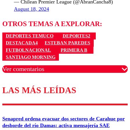
— Chilean Premier League (@AbranCancha8)
August 18, 2024
OTROS TEMAS A EXPLORAR:
DEPORTES TEMUCO
DEPORTES2
DESTACADA4
ESTEBAN PAREDES
FUTBOLNACIONAL
PRIMERA B
SANTIAGO MORNING
Ver comentarios
LAS MÁS LEÍDAS
Los comentarios son moderados para garantizar un
diálogo respetuoso.
Nombre
Senapred ordena evacuar dos sectores de Carahue por
Correo
desborde del río Damas: activa mensajería SAE