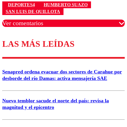
DEPORTES4
HUMBERTO SUAZO
SAN LUIS DE QUILLOTA
Ver comentarios
LAS MÁS LEÍDAS
Los comentarios son moderados para garantizar un
diálogo respetuoso.
Nombre
Senapred ordena evacuar dos sectores de Carahue por
Correo
desborde del río Damas: activa mensajería SAE
Nuevo temblor sacude el norte del país: revisa la
magnitud y el epicentro
Enviar comentario