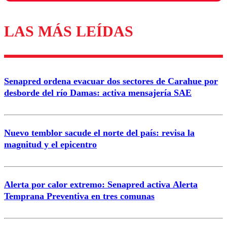
LAS MÁS LEÍDAS
Los comentarios son moderados para garantizar un
diálogo respetuoso.
Nombre
Senapred ordena evacuar dos sectores de Carahue por
Correo
desborde del río Damas: activa mensajería SAE
Nuevo temblor sacude el norte del país: revisa la
magnitud y el epicentro
Enviar comentario
Alerta por calor extremo: Senapred activa Alerta
Temprana Preventiva en tres comunas