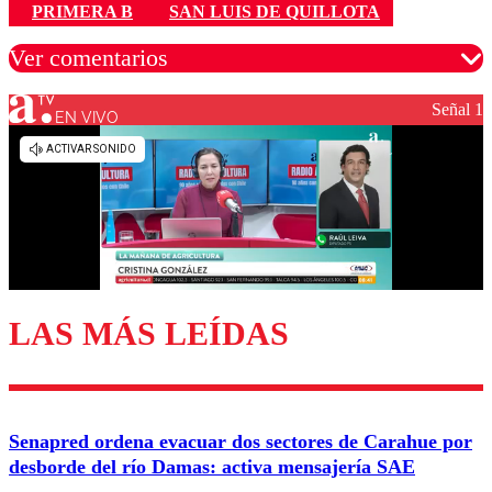
PRIMERA B
SAN LUIS DE QUILLOTA
Ver comentarios
Señal 1
EN VIVO
Los comentarios son moderados para garantizar un
diálogo respetuoso.
Nombre
Correo
LAS MÁS LEÍDAS
Enviar comentario
Senapred ordena evacuar dos sectores de Carahue por
desborde del río Damas: activa mensajería SAE