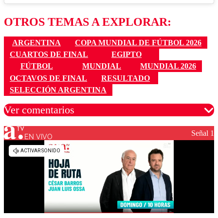
OTROS TEMAS A EXPLORAR:
ARGENTINA
COPA MUNDIAL DE FÚTBOL 2026
CUARTOS DE FINAL
EGIPTO
FÚTBOL
MUNDIAL
MUNDIAL 2026
OCTAVOS DE FINAL
RESULTADO
SELECCIÓN ARGENTINA
Ver comentarios
Señal 1
EN VIVO
Los comentarios son moderados para garantizar un
diálogo respetuoso.
Nombre
Correo