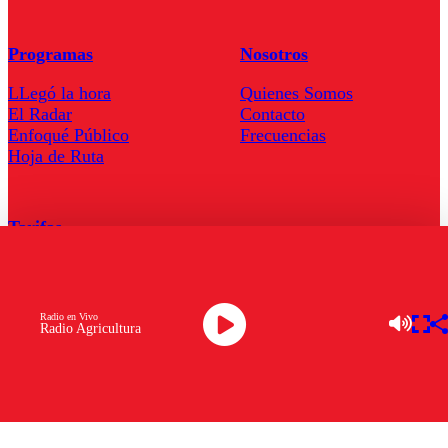
Programas
Nosotros
LLegó la hora
Quienes Somos
El Radar
Contacto
Enfoqué Público
Frecuencias
Hoja de Ruta
Tarifas
Comercial
Tarifas Servel Radio
Radio en Vivo
Radio Agricultura
Radio en Vivo
TV en Vivo
Descarga la APP