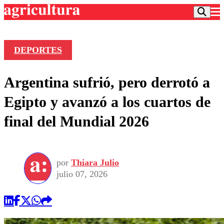
DEPORTES
Podcast
Argentina sufrió, pero derrotó a
Frecuencias
Agricultura TV
Egipto y avanzó a los cuartos de
Deportes
final del Mundial 2026
Entretención
Colo Colo
Noticias
Motor
Vida Social
Otros Deportes
Dato Practico
Publicaciones en medios
por
Thiara Julio
Seleccion Chilena
Economía
Opinión
julio 07, 2026
Torneo Internacional
Internacional
Programas
Torneo Nacional
Nacional
Comercial
Universidad Católica
Política
Universidad de Chile
Sustentabilidad