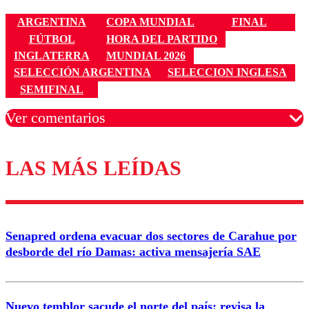
ARGENTINA
COPA MUNDIAL
FINAL
FÚTBOL
HORA DEL PARTIDO
INGLATERRA
MUNDIAL 2026
SELECCIÓN ARGENTINA
SELECCION INGLESA
SEMIFINAL
Ver comentarios
LAS MÁS LEÍDAS
Los comentarios son moderados para garantizar un
diálogo respetuoso.
Nombre
Senapred ordena evacuar dos sectores de Carahue por
Correo
desborde del río Damas: activa mensajería SAE
Nuevo temblor sacude el norte del país: revisa la