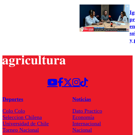
Ig
pr
en
so
y 
Deportes
Noticias
Colo Colo
Dato Practico
Seleccion Chilena
Economía
Universidad de Chile
Internacional
Torneo Nacional
Nacional