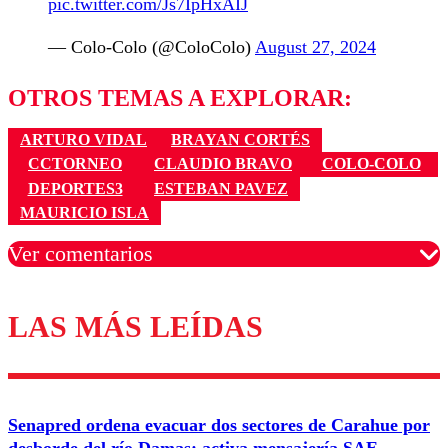
pic.twitter.com/Js7IpHxAIJ
— Colo-Colo (@ColoColo)
August 27, 2024
OTROS TEMAS A EXPLORAR:
ARTURO VIDAL
BRAYAN CORTÉS
CCTORNEO
CLAUDIO BRAVO
COLO-COLO
DEPORTES3
ESTEBAN PAVEZ
MAURICIO ISLA
Ver comentarios
LAS MÁS LEÍDAS
Los comentarios son moderados para garantizar un
diálogo respetuoso.
Nombre
Senapred ordena evacuar dos sectores de Carahue por
Correo