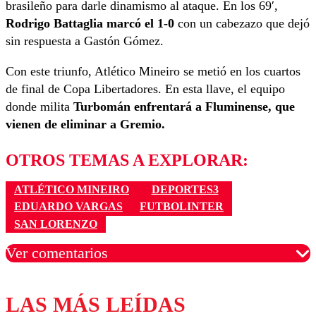
brasileño para darle dinamismo al ataque. En los 69′,
Rodrigo Battaglia marcó el 1-0
con un cabezazo que dejó
sin respuesta a Gastón Gómez.
Con este triunfo, Atlético Mineiro se metió en los cuartos
de final de Copa Libertadores. En esta llave, el equipo
donde milita
Turbomán enfrentará a Fluminense, que
vienen de eliminar a Gremio.
OTROS TEMAS A EXPLORAR:
ATLÉTICO MINEIRO
DEPORTES3
EDUARDO VARGAS
FUTBOLINTER
SAN LORENZO
Ver comentarios
LAS MÁS LEÍDAS
Los comentarios son moderados para garantizar un
diálogo respetuoso.