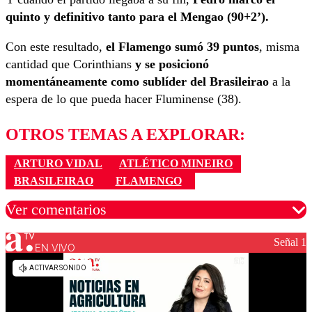
quinto y definitivo tanto para el Mengao (90+2’).
Con este resultado,
el Flamengo sumó 39 puntos
, misma
cantidad que Corinthians
y se posicionó
momentáneamente como sublíder del Brasileirao
a la
espera de lo que pueda hacer Fluminense (38).
OTROS TEMAS A EXPLORAR:
ARTURO VIDAL
ATLÉTICO MINEIRO
BRASILEIRAO
FLAMENGO
Ver comentarios
Señal 1
EN VIVO
Los comentarios son moderados para garantizar un
diálogo respetuoso.
Nombre