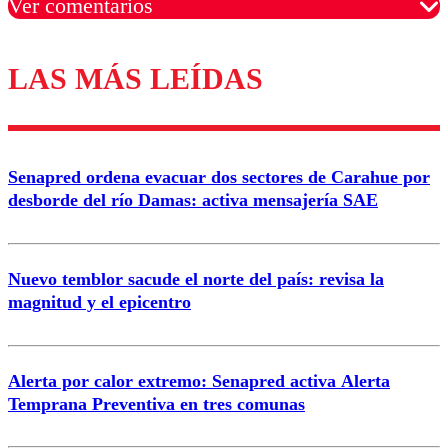
Ver comentarios
LAS MÁS LEÍDAS
Los comentarios son moderados para garantizar un
diálogo respetuoso.
Nombre
Senapred ordena evacuar dos sectores de Carahue por
Correo
desborde del río Damas: activa mensajería SAE
Nuevo temblor sacude el norte del país: revisa la
magnitud y el epicentro
Enviar comentario
Alerta por calor extremo: Senapred activa Alerta
Temprana Preventiva en tres comunas