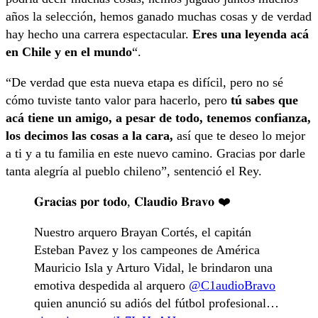
años la selección, hemos ganado muchas cosas y de verdad
hay hecho una carrera espectacular.
Eres una leyenda acá
en Chile y en el mundo
“.
“De verdad que esta nueva etapa es difícil, pero no sé
cómo tuviste tanto valor para hacerlo, pero
tú sabes que
acá tiene un amigo, a pesar de todo, tenemos confianza,
los decimos las cosas a la cara,
así que te deseo lo mejor
a ti y a tu familia en este nuevo camino. Gracias por darle
tanta alegría al pueblo chileno”, sentenció el Rey.
𝐆𝐫𝐚𝐜𝐢𝐚𝐬 𝐩𝐨𝐫 𝐭𝐨𝐝𝐨, 𝐂𝐥𝐚𝐮𝐝𝐢𝐨 𝐁𝐫𝐚𝐯𝐨 ❤️
Nuestro arquero Brayan Cortés, el capitán
Esteban Pavez y los campeones de América
Mauricio Isla y Arturo Vidal, le brindaron una
emotiva despedida al arquero
@C1audioBravo
quien anunció su adiós del fútbol profesional…