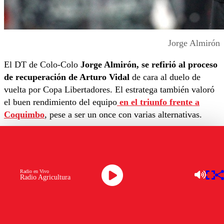
Jorge Almirón
El DT de Colo-Colo
Jorge Almirón, se refirió al proceso
de recuperación de Arturo Vidal
de cara al duelo de
vuelta por Copa Libertadores. El estratega también valoró
el buen rendimiento del equipo
en el triunfo frente a
Coquimbo
, pese a ser un once con varias alternativas.
En conferencia de prensa, el argentino indicó que “
era un
partido importante de ganar
. Salvo (Gonzalo) Castellani,
los demás terminaron bien.
La dosificación funcionó.
Radio en Vivo
Contento por el resultado, por el rendimiento.
La
Radio Agricultura
ventaja el equipo la manejo bien, pudimos hasta haber
aumentado. Terminar sin goles en la portería es
importante”.