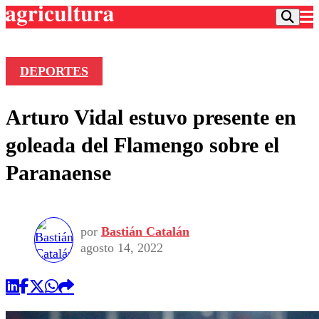
DEPORTES
Podcast
Arturo Vidal estuvo presente en
Frecuencias
Agricultura TV
goleada del Flamengo sobre el
Deportes
Paranaense
Entretención
Colo Colo
Noticias
Motor
Vida Social
Otros Deportes
Dato Practico
Publicaciones en medios
por
Bastián Catalán
Seleccion Chilena
Economía
Opinión
agosto 14, 2022
Torneo Internacional
Internacional
Programas
Torneo Nacional
Nacional
Comercial
Universidad Católica
Política
Universidad de Chile
Sustentabilidad