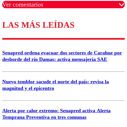
Ver comentarios
LAS MÁS LEÍDAS
Los comentarios son moderados para garantizar un
diálogo respetuoso.
Nombre
Senapred ordena evacuar dos sectores de Carahue por
Correo
desborde del río Damas: activa mensajería SAE
Nuevo temblor sacude el norte del país: revisa la
magnitud y el epicentro
Enviar comentario
Alerta por calor extremo: Senapred activa Alerta
Temprana Preventiva en tres comunas