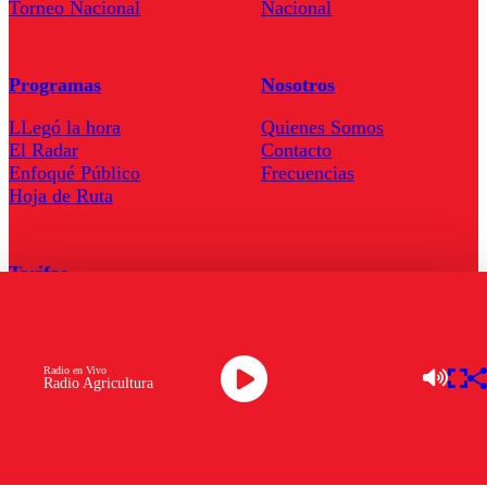
Torneo Nacional
Nacional
Programas
Nosotros
LLegó la hora
Quienes Somos
El Radar
Contacto
Enfoqué Público
Frecuencias
Hoja de Ruta
Tarifas
Comercial
Tarifas Servel Radio
Radio en Vivo
Radio Agricultura
Radio en Vivo
TV en Vivo
Descarga la APP