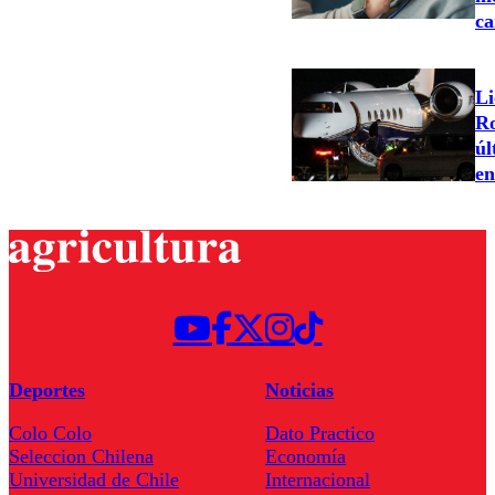
ca
Li
Ro
úl
en
Deportes
Noticias
Colo Colo
Dato Practico
Seleccion Chilena
Economía
Universidad de Chile
Internacional