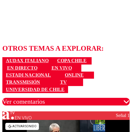
OTROS TEMAS A EXPLORAR:
AUDAX ITALIANO
COPA CHILE
EN DIRECTO
EN VIVO
ESTADI NACIONAL
ONLINE
TRANSMISIÓN
TV
UNIVERSIDAD DE CHILE
Ver comentarios
Señal 1
EN VIVO
Los comentarios son moderados para garantizar un
diálogo respetuoso.