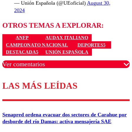
— Unión Española (@UEoficial)
August 30,
2024
OTROS TEMAS A EXPLORAR:
ANFP
AUDAX ITALIANO
CAMPEONATO NACIONAL
DEPORTES5
DESTACADA5
UNIÓN ESPAÑOLA
Ver comentarios
LAS MÁS LEÍDAS
Los comentarios son moderados para garantizar un
diálogo respetuoso.
Nombre
Senapred ordena evacuar dos sectores de Carahue por
Correo
desborde del río Damas: activa mensajería SAE