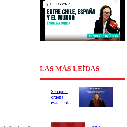
Universidad Católica
Política
Universidad de Chile
Sustentabilidad
LAS MÁS LEÍDAS
Senapred
ordena
evacuar dos
sectores de
Carahue por
desborde del
río Damas: