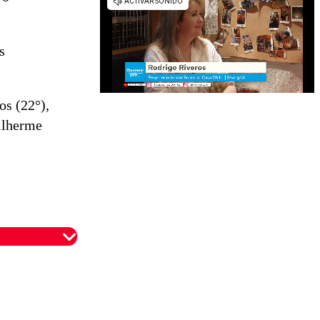
s
os (22°),
uilherme