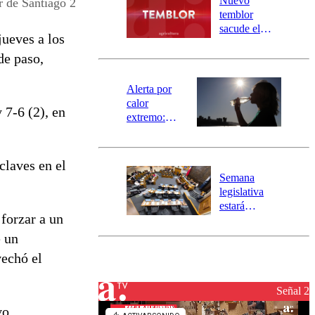
Nuevo
r de Santiago 2
activa
temblor
mensajería
sacude el
jueves a los
SAE
norte del país:
revisa la
de paso,
magnitud y el
epicentro
Alerta por
calor
 7-6 (2), en
extremo:
Senapred
activa Alerta
Temprana
claves en el
Preventiva en
Semana
tres comunas
legislativa
estará
 forzar a un
marcada por
el fin de la
e un
tramitación
vechó el
del proyecto
de
reconstrucción
Señal 2
vo