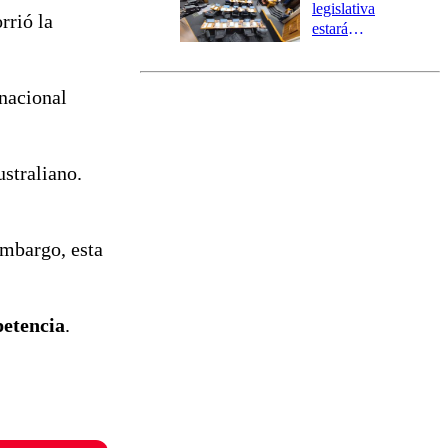
tres comunas
legislativa
rrió la
estará
marcada por
el fin de la
tramitación
 nacional
del proyecto
de
reconstrucción
ustraliano.
embargo, esta
petencia
.