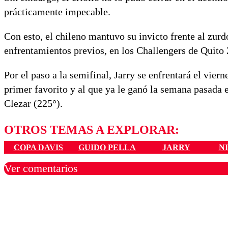
prácticamente impecable.
Con esto, el chileno mantuvo su invicto frente al zurd
enfrentamientos previos, en los Challengers de Quit
Por el paso a la semifinal, Jarry se enfrentará el vier
primer favorito y al que ya le ganó la semana pasada 
Clezar (225°).
OTROS TEMAS A EXPLORAR:
COPA DAVIS
GUIDO PELLA
JARRY
N
Ver comentarios
Los comentarios son moder
Nombre