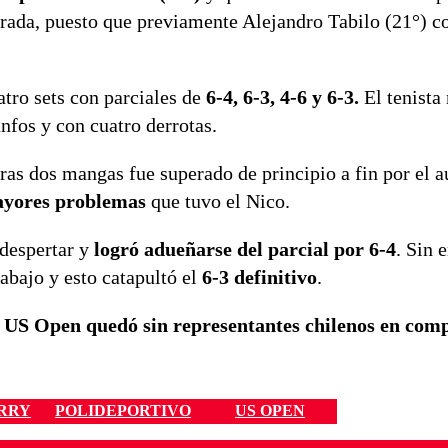
rada, puesto que previamente Alejandro Tabilo (21°) co
atro sets con parciales de
6-4, 6-3, 4-6 y 6-3.
El tenista
nfos y con cuatro derrotas.
ras dos mangas fue superado de principio a fin por el a
mayores problemas
que tuvo el Nico.
despertar y
logró adueñarse del parcial por 6-4
. Sin 
bajo y esto catapultó el
6-3 definitivo
.
l
US Open quedó sin representantes chilenos en com
ARRY
POLIDEPORTIVO
US OPEN