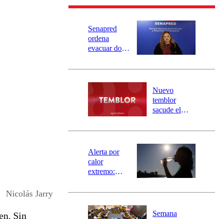
Senapred
ordena
evacuar dos
sectores de
Carahue por
desborde del
río Damas:
Nuevo
activa
temblor
mensajería
sacude el
SAE
norte del país:
revisa la
magnitud y el
epicentro
Alerta por
calor
extremo:
Senapred
activa Alerta
Nicolás Jarry
Temprana
Preventiva en
Semana
en. Sin