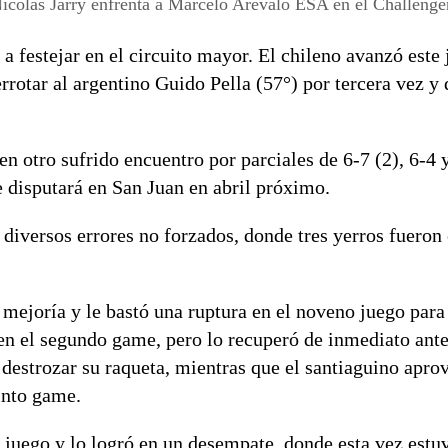
icolas Jarry enfrenta a Marcelo Arevalo ESA en el Challenge
a festejar en el circuito mayor. El chileno avanzó este 
rrotar al argentino Guido Pella (57°) por tercera vez y 
en otro sufrido encuentro por parciales de 6-7 (2), 6-4 y
e disputará en San Juan en abril próximo.
diversos errores no forzados, donde tres yerros fueron 
 mejoría y le bastó una ruptura en el noveno juego para
e en el segundo game, pero lo recuperó de inmediato ant
r destrozar su raqueta, mientras que el santiaguino apro
into game.
o juego y lo logró en un desempate, donde esta vez estu