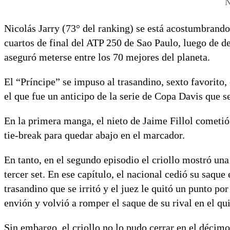
N
Nicolás Jarry (73° del ranking) se está acostumbrando 
cuartos de final del ATP 250 de Sao Paulo, luego de de
aseguró meterse entre los 70 mejores del planeta.
El “Príncipe” se impuso al trasandino, sexto favorito, 
el que fue un anticipo de la serie de Copa Davis que s
En la primera manga, el nieto de Jaime Fillol cometió 
tie-break para quedar abajo en el marcador.
En tanto, en el segundo episodio el criollo mostró una
tercer set. En ese capítulo, el nacional cedió su saqu
trasandino que se irritó y el juez le quitó un punto po
envión y volvió a romper el saque de su rival en el qu
Sin embargo, el criollo no lo pudo cerrar en el décim